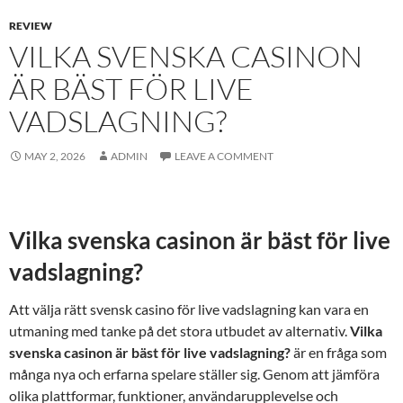
REVIEW
VILKA SVENSKA CASINON
ÄR BÄST FÖR LIVE
VADSLAGNING?
MAY 2, 2026
ADMIN
LEAVE A COMMENT
Vilka svenska casinon är bäst för live
vadslagning?
Att välja rätt svensk casino för live vadslagning kan vara en
utmaning med tanke på det stora utbudet av alternativ.
Vilka
svenska casinon är bäst för live vadslagning?
är en fråga som
många nya och erfarna spelare ställer sig. Genom att jämföra
olika plattformar, funktioner, användarupplevelse och