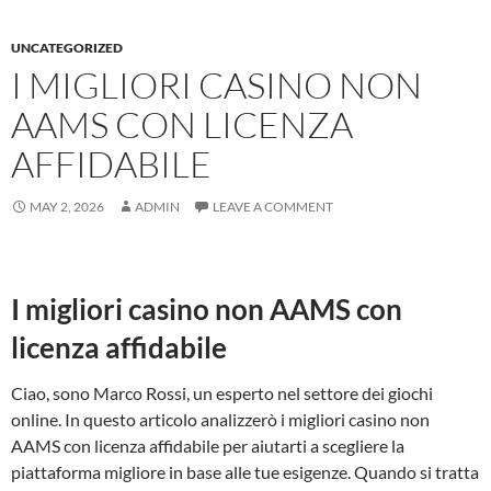
UNCATEGORIZED
I MIGLIORI CASINO NON
AAMS CON LICENZA
AFFIDABILE
MAY 2, 2026
ADMIN
LEAVE A COMMENT
I migliori casino non AAMS con
licenza affidabile
Ciao, sono Marco Rossi, un esperto nel settore dei giochi
online. In questo articolo analizzerò i migliori casino non
AAMS con licenza affidabile per aiutarti a scegliere la
piattaforma migliore in base alle tue esigenze. Quando si tratta