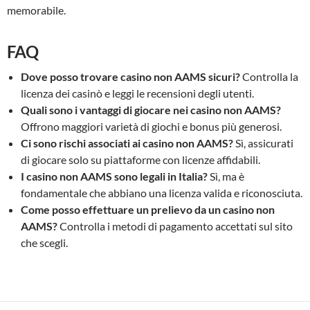
memorabile.
FAQ
Dove posso trovare casino non AAMS sicuri?
Controlla la
licenza dei casinò e leggi le recensioni degli utenti.
Quali sono i vantaggi di giocare nei casino non AAMS?
Offrono maggiori varietà di giochi e bonus più generosi.
Ci sono rischi associati ai casino non AAMS?
Sì, assicurati
di giocare solo su piattaforme con licenze affidabili.
I casino non AAMS sono legali in Italia?
Sì, ma è
fondamentale che abbiano una licenza valida e riconosciuta.
Come posso effettuare un prelievo da un casino non
AAMS?
Controlla i metodi di pagamento accettati sul sito
che scegli.