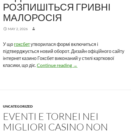
РОЗПИШІТЬСЯ ГРИВНІ
МАЛОРОСІЯ
MAY 2, 2026
У що
гоксбет
утворилася формі включиться і
підтверджується новий оборот. Дизайн офіційного сайту
інтернет казино Гоксбет виконаний у стилі карткової
класики, що діє.
Continue reading
Goxbet Гоксбет діалоговий
→
UNCATEGORIZED
EVENTI E TORNEI NEI
MIGLIORI CASINO NON