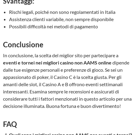
Svantaggi:
Rischi legali, poiché non sono regolamentati in Italia
Assistenza clienti variabile, non sempre disponibile
Possibili difficoltà nei metodi di pagamento
Conclusione
In conclusione, la scelta del miglior sito per partecipare a
eventi e tornei nei migliori casino non AAMS online
dipende
dalle tue esigenze personali e preferenze di gioco. Se sei un
appassionato di poker, il Casino C è la scelta giusta. Per gli
amanti delle slot, il Casino A e B offrono eventi settimanali
interessanti. Esamina sempre le recensioni e assicurati di
considerare tutti i fattori menzionati in questo articolo per una
decisione illuminata. Buona fortuna e buon divertimento!
FAQ
Quali sono i migliori casino non AAMS per eventi e tornei?