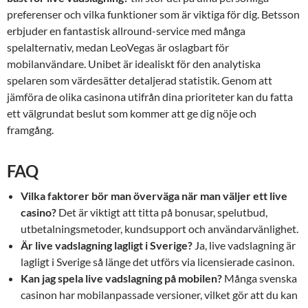
preferenser och vilka funktioner som är viktiga för dig. Betsson
erbjuder en fantastisk allround-service med många
spelalternativ, medan LeoVegas är oslagbart för
mobilanvändare. Unibet är idealiskt för den analytiska
spelaren som värdesätter detaljerad statistik. Genom att
jämföra de olika casinona utifrån dina prioriteter kan du fatta
ett välgrundat beslut som kommer att ge dig nöje och
framgång.
FAQ
Vilka faktorer bör man överväga när man väljer ett live
casino?
Det är viktigt att titta på bonusar, spelutbud,
utbetalningsmetoder, kundsupport och användarvänlighet.
Är live vadslagning lagligt i Sverige?
Ja, live vadslagning är
lagligt i Sverige så länge det utförs via licensierade casinon.
Kan jag spela live vadslagning på mobilen?
Många svenska
casinon har mobilanpassade versioner, vilket gör att du kan