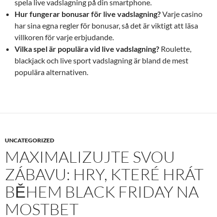
spela live vadslagning på din smartphone.
Hur fungerar bonusar för live vadslagning?
Varje casino
har sina egna regler för bonusar, så det är viktigt att läsa
villkoren för varje erbjudande.
Vilka spel är populära vid live vadslagning?
Roulette,
blackjack och live sport vadslagning är bland de mest
populära alternativen.
UNCATEGORIZED
MAXIMALIZUJTE SVOU
ZÁBAVU: HRY, KTERÉ HRÁT
BĚHEM BLACK FRIDAY NA
MOSTBET