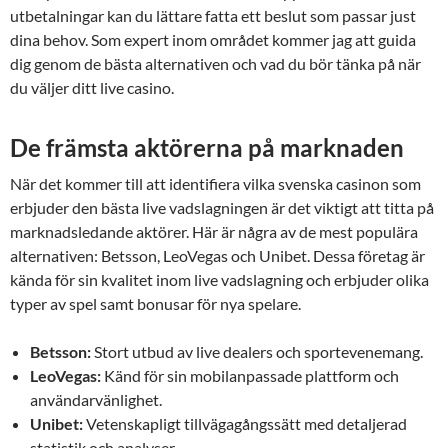
utbetalningar kan du lättare fatta ett beslut som passar just
dina behov. Som expert inom området kommer jag att guida
dig genom de bästa alternativen och vad du bör tänka på när
du väljer ditt live casino.
De främsta aktörerna på marknaden
När det kommer till att identifiera vilka svenska casinon som
erbjuder den bästa live vadslagningen är det viktigt att titta på
marknadsledande aktörer. Här är några av de mest populära
alternativen: Betsson, LeoVegas och Unibet. Dessa företag är
kända för sin kvalitet inom live vadslagning och erbjuder olika
typer av spel samt bonusar för nya spelare.
Betsson:
Stort utbud av live dealers och sportevenemang.
LeoVegas:
Känd för sin mobilanpassade plattform och
användarvänlighet.
Unibet:
Vetenskapligt tillvägagångssätt med detaljerad
statistik och analyser.