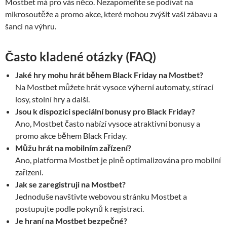
Mostbet má pro vás něco. Nezapomeňte se podívat na
mikrosoutěže a promo akce, které mohou zvýšit vaši zábavu a
šanci na výhru.
Často kladené otázky (FAQ)
Jaké hry mohu hrát během Black Friday na Mostbet?
Na Mostbet můžete hrát vysoce výherní automaty, stírací
losy, stolní hry a další.
Jsou k dispozici speciální bonusy pro Black Friday?
Ano, Mostbet často nabízí vysoce atraktivní bonusy a
promo akce během Black Friday.
Můžu hrát na mobilním zařízení?
Ano, platforma Mostbet je plně optimalizována pro mobilní
zařízení.
Jak se zaregistruji na Mostbet?
Jednoduše navštivte webovou stránku Mostbet a
postupujte podle pokynů k registraci.
Je hraní na Mostbet bezpečné?