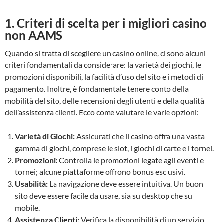
1. Criteri di scelta per i migliori casino
non AAMS
Quando si tratta di scegliere un casino online, ci sono alcuni
criteri fondamentali da considerare: la varietà dei giochi, le
promozioni disponibili, la facilità d’uso del sito e i metodi di
pagamento. Inoltre, è fondamentale tenere conto della
mobilità del sito, delle recensioni degli utenti e della qualità
dell’assistenza clienti. Ecco come valutare le varie opzioni:
Varietà di Giochi:
Assicurati che il casino offra una vasta
gamma di giochi, comprese le slot, i giochi di carte e i tornei.
Promozioni:
Controlla le promozioni legate agli eventi e
tornei; alcune piattaforme offrono bonus esclusivi.
Usabilità:
La navigazione deve essere intuitiva. Un buon
sito deve essere facile da usare, sia su desktop che su
mobile.
Assistenza Clienti:
Verifica la disponibilità di un servizio