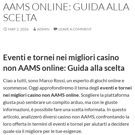
AAMS ONLINE: GUIDA ALLA
SCELTA
MAY 2, 2026
ADMIN
LEAVE A COMMENT
Eventi e tornei nei migliori casino
non AAMS online: Guida alla scelta
Ciao a tutti, sono Marco Rossi, un esperto di giochi online e
scommesse. Oggi approfondiremo il tema degli
eventi e tornei
nei migliori casino non AAMS online
. Scegliere la piattaforma
giusta può sembrare un compito arduo, ma con le giuste
informazioni, è possibile fare una scelta informata. In questo
articolo, analizzerò diversi casino non AAMS, confrontando la
loro offerta in termini di eventi e tornei per aiutarti a decidere
quale sia il migliore per le tue esigenze.