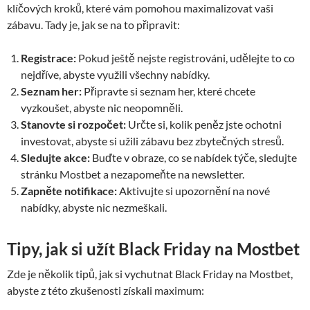
klíčových kroků, které vám pomohou maximalizovat vaši
zábavu. Tady je, jak se na to připravit:
Registrace:
Pokud ještě nejste registrováni, udělejte to co
nejdříve, abyste využili všechny nabídky.
Seznam her:
Připravte si seznam her, které chcete
vyzkoušet, abyste nic neopomněli.
Stanovte si rozpočet:
Určte si, kolik peněz jste ochotni
investovat, abyste si užili zábavu bez zbytečných stresů.
Sledujte akce:
Buďte v obraze, co se nabídek týče, sledujte
stránku Mostbet a nezapomeňte na newsletter.
Zapněte notifikace:
Aktivujte si upozornění na nové
nabídky, abyste nic nezmeškali.
Tipy, jak si užít Black Friday na Mostbet
Zde je několik tipů, jak si vychutnat Black Friday na Mostbet,
abyste z této zkušenosti získali maximum: