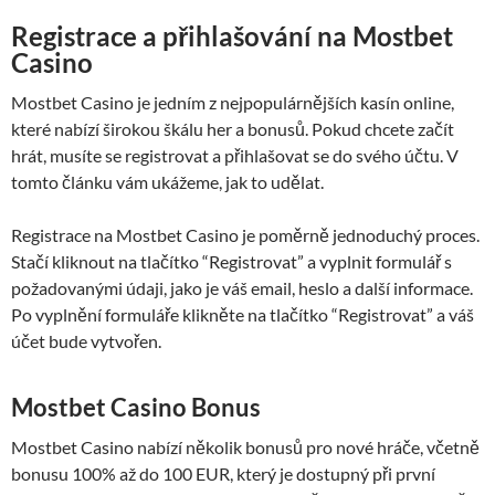
Registrace a přihlašování na Mostbet
Casino
Mostbet Casino je jedním z nejpopulárnějších kasín online,
které nabízí širokou škálu her a bonusů. Pokud chcete začít
hrát, musíte se registrovat a přihlašovat se do svého účtu. V
tomto článku vám ukážeme, jak to udělat.
Registrace na Mostbet Casino je poměrně jednoduchý proces.
Stačí kliknout na tlačítko “Registrovat” a vyplnit formulář s
požadovanými údaji, jako je váš email, heslo a další informace.
Po vyplnění formuláře klikněte na tlačítko “Registrovat” a váš
účet bude vytvořen.
Mostbet Casino Bonus
Mostbet Casino nabízí několik bonusů pro nové hráče, včetně
bonusu 100% až do 100 EUR, který je dostupný při první