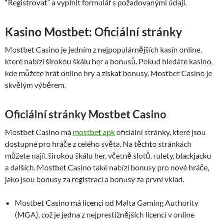
“Registrovat” a vyplnit formulář s požadovanými údaji.
Kasino Mostbet: Oficiální stránky
Mostbet Casino je jedním z nejpopulárnějších kasín online,
které nabízí širokou škálu her a bonusů. Pokud hledáte kasino,
kde můžete hrát online hry a získat bonusy, Mostbet Casino je
skvělým výběrem.
Oficiální stránky Mostbet Casino
Mostbet Casino má
mostbet apk
oficiální stránky, které jsou
dostupné pro hráče z celého světa. Na těchto stránkách
můžete najít širokou škálu her, včetně slotů, rulety, blackjacku
a dalších. Mostbet Casino také nabízí bonusy pro nové hráče,
jako jsou bonusy za registraci a bonusy za první vklad.
Mostbet Casino má licenci od Malta Gaming Authority
(MGA), což je jedna z nejprestižnějších licencí v online