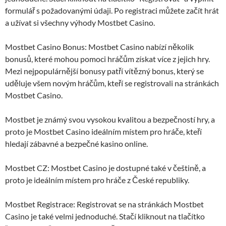
formulář s požadovanými údaji. Po registraci můžete začít hrát
a užívat si všechny výhody Mostbet Casino.
Mostbet Casino Bonus: Mostbet Casino nabízí několik
bonusů, které mohou pomoci hráčům získat více z jejich hry.
Mezi nejpopulárnější bonusy patří vítězný bonus, který se
uděluje všem novým hráčům, kteří se registrovali na stránkách
Mostbet Casino.
Mostbet je známý svou vysokou kvalitou a bezpečností hry, a
proto je Mostbet Casino ideálním místem pro hráče, kteří
hledají zábavné a bezpečné kasino online.
Mostbet CZ: Mostbet Casino je dostupné také v češtině, a
proto je ideálním místem pro hráče z České republiky.
Mostbet Registrace: Registrovat se na stránkách Mostbet
Casino je také velmi jednoduché. Stačí kliknout na tlačítko