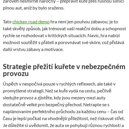
zároveň nesmírně náročný – přepravit kuře přes rušnou silnici
plnou aut, aniž by bylo sraženo.
Tato
chicken road demo
hra není jen pouhou zábavou; je to
také skvělý způsob, jak trénovat vaši reakční dobu a schopnost
rychle se rozhodovat v kritických situacích. Navíc, hra nabízí
možnost soutěžit s přáteli a porovnávat své skóre, což přidává
další vrstvu zábavy a motivace.
Strategie přežití kuřete v nebezpečném
provozu
Úspěch v
nespočívá pouze v rychlých reflexech, ale také v
promyšlené strategii. Než se kuře vydá na cestu, pečlivě
sledujte provoz a zjistěte, kdy jsou mezery mezi auty
dostatečně velké pro bezpečný přechod. Netrapte se s
naplánovaním perfektního průchodu za každou cenu – čas od
času je lepší počkat na vhodnější příležitost, než riskovat střet.
Je důležité si uvědomit, že auta se pohybují různou rychlostí a