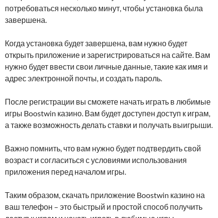
потребоваться несколько минут, чтобы установка была
завершена.
Когда установка будет завершена, вам нужно будет
открыть приложение и зарегистрироваться на сайте. Вам
нужно будет ввести свои личные данные, такие как имя и
адрес электронной почты, и создать пароль.
После регистрации вы сможете начать играть в любимые
игры Boostwin казино. Вам будет доступен доступ к играм,
а также возможность делать ставки и получать выигрыши.
Важно помнить, что вам нужно будет подтвердить свой
возраст и согласиться с условиями использования
приложения перед началом игры.
Таким образом, скачать приложение Boostwin казино на
ваш телефон – это быстрый и простой способ получить