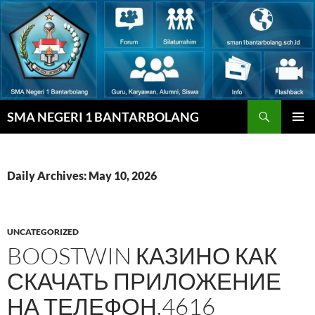
Skip
to
content
Search
SMA NEGERI 1 BANTARBOLANG
PRIMAR
MENU
Daily Archives: May 10, 2026
UNCATEGORIZED
BOOSTWIN КАЗИНО КАК
СКАЧАТЬ ПРИЛОЖЕНИЕ
НА ТЕЛЕФОН.4616