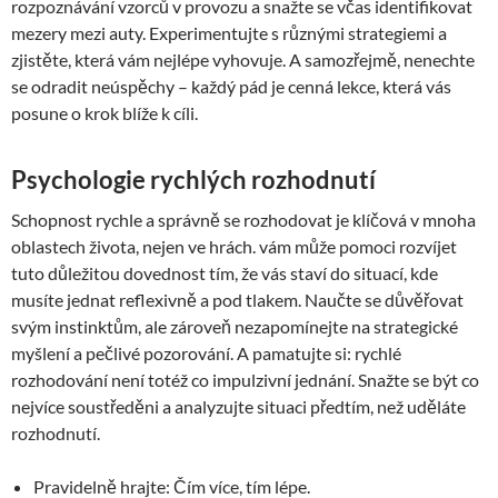
rozpoznávání vzorců v provozu a snažte se včas identifikovat
mezery mezi auty. Experimentujte s různými strategiemi a
zjistěte, která vám nejlépe vyhovuje. A samozřejmě, nenechte
se odradit neúspěchy – každý pád je cenná lekce, která vás
posune o krok blíže k cíli.
Psychologie rychlých rozhodnutí
Schopnost rychle a správně se rozhodovat je klíčová v mnoha
oblastech života, nejen ve hrách.
vám může pomoci rozvíjet
tuto důležitou dovednost tím, že vás staví do situací, kde
musíte jednat reflexivně a pod tlakem. Naučte se důvěřovat
svým instinktům, ale zároveň nezapomínejte na strategické
myšlení a pečlivé pozorování. A pamatujte si: rychlé
rozhodování není totéž co impulzivní jednání. Snažte se být co
nejvíce soustředěni a analyzujte situaci předtím, než uděláte
rozhodnutí.
Pravidelně hrajte: Čím více, tím lépe.