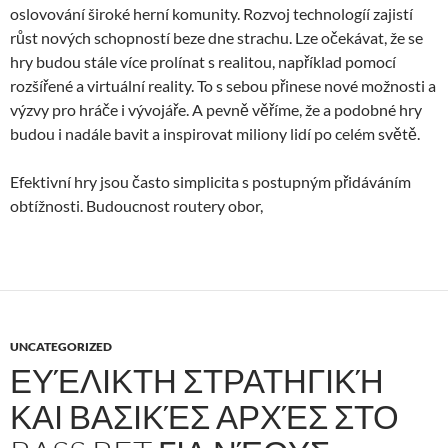
oslovování široké herní komunity. Rozvoj technologíí zajistí
růst nových schopností beze dne strachu. Lze očekávat, že se
hry budou stále více prolínat s realitou, například pomocí
rozšířené a virtuální reality. To s sebou přinese nové možnosti a
výzvy pro hráče i vývojáře. A pevně věříme, že
a podobné hry
budou i nadále bavit a inspirovat miliony lidí po celém světě.
Efektivní hry jsou často simplicita s postupným přidáváním
obtížnosti. Budoucnost routery obor,
UNCATEGORIZED
ΕΥΈΛΙΚΤΗ ΣΤΡΑΤΗΓΙΚΉ
ΚΑΙ ΒΑΣΙΚΈΣ ΑΡΧΈΣ ΣΤΟ