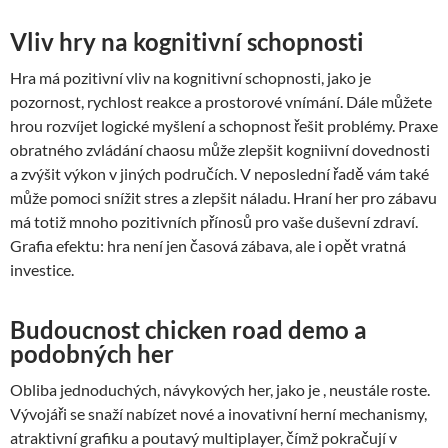
Vliv hry na kognitivní schopnosti
Hra
má pozitivní vliv na kognitivní schopnosti, jako je
pozornost, rychlost reakce a prostorové vnímání. Dále můžete
hrou rozvíjet logické myšlení a schopnost řešit problémy. Praxe
obratného zvládání chaosu může zlepšit kogniivní dovednosti
a zvýšit výkon v jiných područích. V neposlední řadě vám také
může pomoci snížit stres a zlepšit náladu. Hraní her pro zábavu
má totiž mnoho pozitivních přínosů pro vaše duševní zdraví.
Grafia efektu: hra není jen časová zábava, ale i opět vratná
investice.
Budoucnost chicken road demo a
podobných her
Obliba jednoduchých, návykových her, jako je
, neustále roste.
Vývojáři se snaží nabízet nové a inovativní herní mechanismy,
atraktivní grafiku a poutavý multiplayer, čímž pokračují v