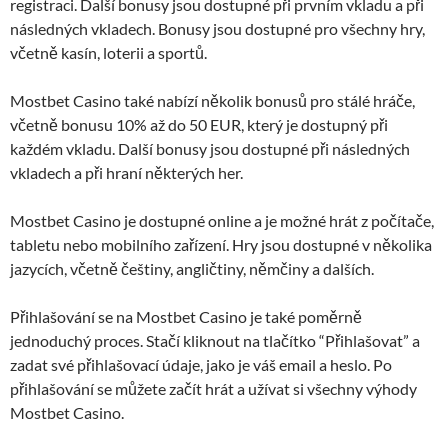
registraci. Další bonusy jsou dostupné při prvním vkladu a při
následných vkladech. Bonusy jsou dostupné pro všechny hry,
včetně kasín, loterii a sportů.
Mostbet Casino také nabízí několik bonusů pro stálé hráče,
včetně bonusu 10% až do 50 EUR, který je dostupný při
každém vkladu. Další bonusy jsou dostupné při následných
vkladech a při hraní některých her.
Mostbet Casino je dostupné online a je možné hrát z počítače,
tabletu nebo mobilního zařízení. Hry jsou dostupné v několika
jazycích, včetně češtiny, angličtiny, němčiny a dalších.
Přihlašování se na Mostbet Casino je také poměrně
jednoduchý proces. Stačí kliknout na tlačítko “Přihlašovat” a
zadat své přihlašovací údaje, jako je váš email a heslo. Po
přihlašování se můžete začít hrát a užívat si všechny výhody
Mostbet Casino.