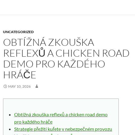
UNCATEGORIZED
OBTÍŽNÁ ZKOUŠKA
REFLEXŮ A CHICKEN ROAD
DEMO PRO KAŽDÉHO
HRÁČE
MAY 10, 2026
Obtížná zkouška reflexů a chicken road demo
pro každého hráče
Strategie přežití kuřete v nebezpečném provozu