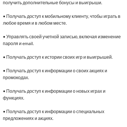
получить дополнительные бонусы и выигрыши.
• Получать доступ к мобильному клиенту, чтобы играть в
любое время и в любом месте.
• Управлять своей учетной записью, включая изменение
пароля и email.
• Получать доступ к истории своих игр и выигрышей.
• Получать доступ к информации о своих акциях и
промокодах.
• Получать доступ к информации о новых играх и
функциях.
• Получать доступ к информации о специальных
предложениях и акциях.