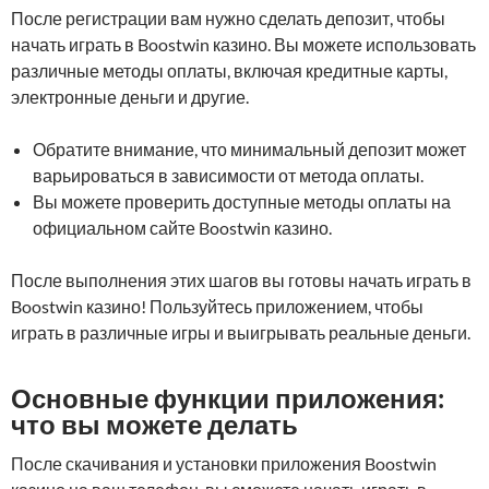
После регистрации вам нужно сделать депозит, чтобы
начать играть в Boostwin казино. Вы можете использовать
различные методы оплаты, включая кредитные карты,
электронные деньги и другие.
Обратите внимание, что минимальный депозит может
варьироваться в зависимости от метода оплаты.
Вы можете проверить доступные методы оплаты на
официальном сайте Boostwin казино.
После выполнения этих шагов вы готовы начать играть в
Boostwin казино! Пользуйтесь приложением, чтобы
играть в различные игры и выигрывать реальные деньги.
Основные функции приложения:
что вы можете делать
После скачивания и установки приложения Boostwin