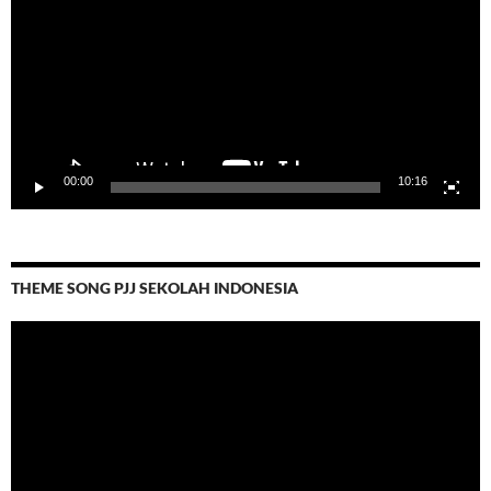
00:00
10:16
THEME SONG PJJ SEKOLAH INDONESIA
Video
Player