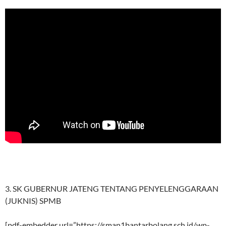
3. SK GUBERNUR JATENG TENTANG PENYELENGGARAAN
(JUKNIS) SPMB
[pdf-embedder url=”https://sman1bantarbolang.sch.id/wp-