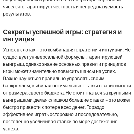
чисел, что гарантирует честность и непредсказуемость
результатов.
Секреты успешной игры: стратегия и
интуиция
Успех в слотах – это комбинация стратегии и интуиции. Не
существует универсальной формулы, гарантирующей
выигрыш, однако знание основных правил и принципов
игры может значительно повысить шансы на успех.
Важно научиться правильно управлять своим
банкроллом, выбирая оптимальные ставки в зависимости
от размера своего бюджета. Не стоит гнаться за крупными
выигрышами, делая слишком большие ставки – это может
быстро привести к потере всех денег. Гораздо
эффективнее играть осторожно и последовательно,
постепенно увеличивая ставки по мере достижения
успеха.