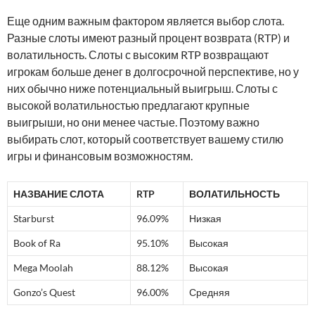
Еще одним важным фактором является выбор слота.
Разные слоты имеют разный процент возврата (RTP) и
волатильность. Слоты с высоким RTP возвращают
игрокам больше денег в долгосрочной перспективе, но у
них обычно ниже потенциальный выигрыш. Слоты с
высокой волатильностью предлагают крупные
выигрыши, но они менее частые. Поэтому важно
выбирать слот, который соответствует вашему стилю
игры и финансовым возможностям.
НАЗВАНИЕ СЛОТА
RTP
ВОЛАТИЛЬНОСТЬ
Starburst
96.09%
Низкая
Book of Ra
95.10%
Высокая
Mega Moolah
88.12%
Высокая
Gonzo’s Quest
96.00%
Средняя