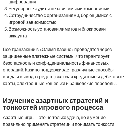
шифрования
Регулярные аудиты независимыми компаниями
Сотрудничество с организациями, борющимися с
игровой зависимостью
Возможность установки лимитов и блокировки
аккаунта
Все транзакции в «Олимп Казино» проводятся через
защищенные платежные системы, что гарантирует
безопасность и конфиденциальность финансовых
операций. Казино поддерживает различные способы
ввода и вывода средств, включая кредитные и дебетовые
карты, электронные кошельки и банковские переводы.
Изучение азартных стратегий и
тонкостей игрового процесса
Азартные игры – это не только удача, но и умение
правильно применять стратегии и понимать тонкости