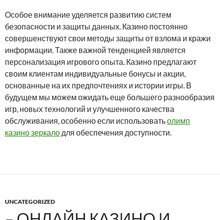
Особое внимание уделяется развитию систем
безопасности и защиты данных. Казино постоянно
совершенствуют свои методы защиты от взлома и кражи
информации. Также важной тенденцией является
персонализация игрового опыта. Казино предлагают
своим клиентам индивидуальные бонусы и акции,
основанные на их предпочтениях и истории игры. В
будущем мы можем ожидать еще большего разнообразия
игр, новых технологий и улучшенного качества
обслуживания, особенно если использовать
олимп
казино зеркало
для обеспечения доступности.
UNCATEGORIZED
– ОНЛАЙН КАЗИНО И