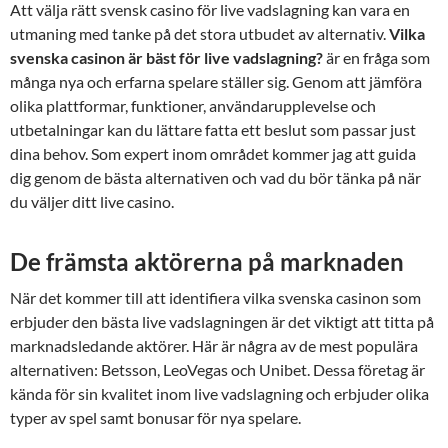
Att välja rätt svensk casino för live vadslagning kan vara en
utmaning med tanke på det stora utbudet av alternativ.
Vilka
svenska casinon är bäst för live vadslagning?
är en fråga som
många nya och erfarna spelare ställer sig. Genom att jämföra
olika plattformar, funktioner, användarupplevelse och
utbetalningar kan du lättare fatta ett beslut som passar just
dina behov. Som expert inom området kommer jag att guida
dig genom de bästa alternativen och vad du bör tänka på när
du väljer ditt live casino.
De främsta aktörerna på marknaden
När det kommer till att identifiera vilka svenska casinon som
erbjuder den bästa live vadslagningen är det viktigt att titta på
marknadsledande aktörer. Här är några av de mest populära
alternativen: Betsson, LeoVegas och Unibet. Dessa företag är
kända för sin kvalitet inom live vadslagning och erbjuder olika
typer av spel samt bonusar för nya spelare.