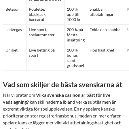
Betsson
Roulette,
100 %
Snabba
blackjack,
upp till
utbetalningar
baccarat
1000 kr
LeoVegas
Live sport,
200 % på
Enkla och snabba
spelautomater
första
insättning
Unibet
Live betting på
100 %
Hög hastighet
sport
bonus
samt
gratisspel
Vad som skiljer de bästa svenskarna åt
När vi pratar om
Vilka svenska casinon är bäst för live
vadslagning?
kan skillnaderna ibland verka subtila men är
extremt viktiga för spelupplevelsen. En ny spelare kanske
prioriterar en stor registreringsbonus, medan en mer erfaren
spelare kanske lägger mer vikt vid utbetalningshastighet och