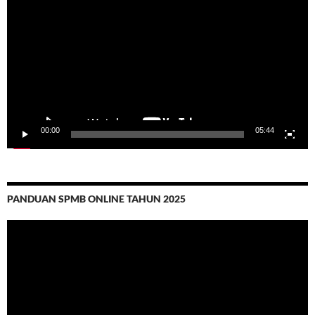
00:00
05:44
PANDUAN SPMB ONLINE TAHUN 2025
Video
Player