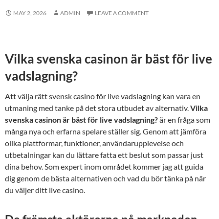
MAY 2, 2026
ADMIN
LEAVE A COMMENT
Vilka svenska casinon är bäst för live
vadslagning?
Att välja rätt svensk casino för live vadslagning kan vara en
utmaning med tanke på det stora utbudet av alternativ.
Vilka
svenska casinon är bäst för live vadslagning?
är en fråga som
många nya och erfarna spelare ställer sig. Genom att jämföra
olika plattformar, funktioner, användarupplevelse och
utbetalningar kan du lättare fatta ett beslut som passar just
dina behov. Som expert inom området kommer jag att guida
dig genom de bästa alternativen och vad du bör tänka på när
du väljer ditt live casino.