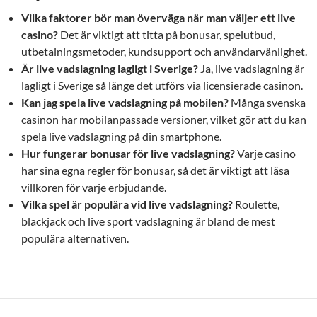
Vilka faktorer bör man överväga när man väljer ett live
casino?
Det är viktigt att titta på bonusar, spelutbud,
utbetalningsmetoder, kundsupport och användarvänlighet.
Är live vadslagning lagligt i Sverige?
Ja, live vadslagning är
lagligt i Sverige så länge det utförs via licensierade casinon.
Kan jag spela live vadslagning på mobilen?
Många svenska
casinon har mobilanpassade versioner, vilket gör att du kan
spela live vadslagning på din smartphone.
Hur fungerar bonusar för live vadslagning?
Varje casino
har sina egna regler för bonusar, så det är viktigt att läsa
villkoren för varje erbjudande.
Vilka spel är populära vid live vadslagning?
Roulette,
blackjack och live sport vadslagning är bland de mest
populära alternativen.