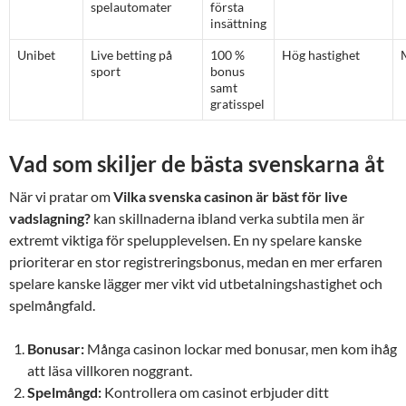
spelautomater
första
insättning
Unibet
Live betting på
100 %
Hög hastighet
sport
bonus
samt
gratisspel
Vad som skiljer de bästa svenskarna åt
När vi pratar om
Vilka svenska casinon är bäst för live
vadslagning?
kan skillnaderna ibland verka subtila men är
extremt viktiga för spelupplevelsen. En ny spelare kanske
prioriterar en stor registreringsbonus, medan en mer erfaren
spelare kanske lägger mer vikt vid utbetalningshastighet och
spelmångfald.
Bonusar:
Många casinon lockar med bonusar, men kom ihåg
att läsa villkoren noggrant.
Spelmångd:
Kontrollera om casinot erbjuder ditt