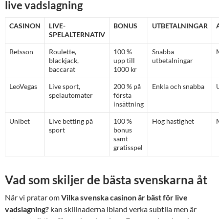
live vadslagning
CASINON
LIVE-
BONUS
UTBETALNINGAR
SPELALTERNATIV
Betsson
Roulette,
100 %
Snabba
blackjack,
upp till
utbetalningar
baccarat
1000 kr
LeoVegas
Live sport,
200 % på
Enkla och snabba
spelautomater
första
insättning
Unibet
Live betting på
100 %
Hög hastighet
sport
bonus
samt
gratisspel
Vad som skiljer de bästa svenskarna åt
När vi pratar om
Vilka svenska casinon är bäst för live
vadslagning?
kan skillnaderna ibland verka subtila men är