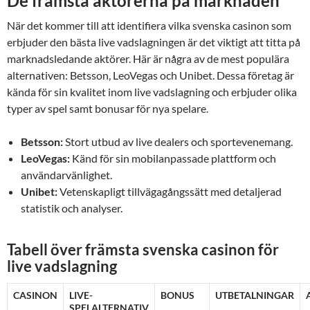
De främsta aktörerna på marknaden
När det kommer till att identifiera vilka svenska casinon som
erbjuder den bästa live vadslagningen är det viktigt att titta på
marknadsledande aktörer. Här är några av de mest populära
alternativen: Betsson, LeoVegas och Unibet. Dessa företag är
kända för sin kvalitet inom live vadslagning och erbjuder olika
typer av spel samt bonusar för nya spelare.
Betsson:
Stort utbud av live dealers och sportevenemang.
LeoVegas:
Känd för sin mobilanpassade plattform och
användarvänlighet.
Unibet:
Vetenskapligt tillvägagångssätt med detaljerad
statistik och analyser.
Tabell över främsta svenska casinon för
live vadslagning
CASINON
LIVE-
BONUS
UTBETALNINGAR
SPELALTERNATIV