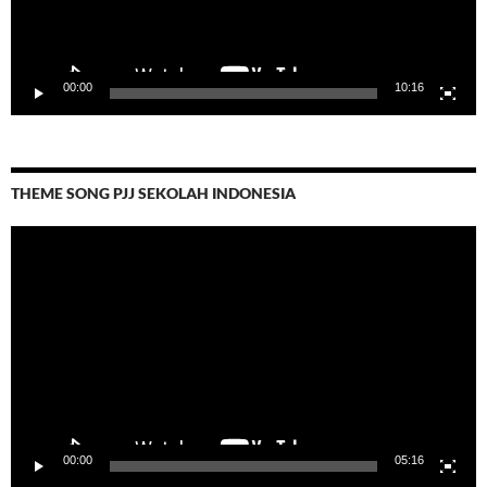
00:00
10:16
THEME SONG PJJ SEKOLAH INDONESIA
Video
Player
00:00
05:16