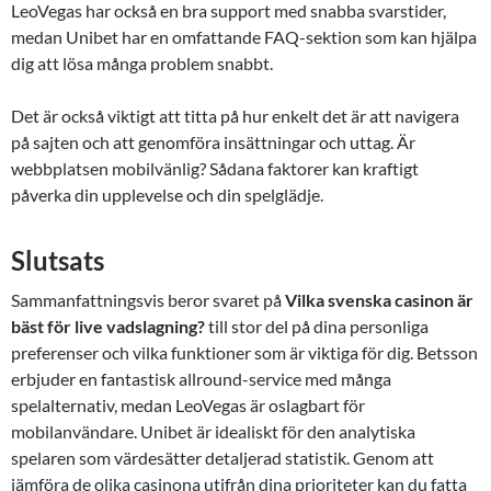
LeoVegas har också en bra support med snabba svarstider,
medan Unibet har en omfattande FAQ-sektion som kan hjälpa
dig att lösa många problem snabbt.
Det är också viktigt att titta på hur enkelt det är att navigera
på sajten och att genomföra insättningar och uttag. Är
webbplatsen mobilvänlig? Sådana faktorer kan kraftigt
påverka din upplevelse och din spelglädje.
Slutsats
Sammanfattningsvis beror svaret på
Vilka svenska casinon är
bäst för live vadslagning?
till stor del på dina personliga
preferenser och vilka funktioner som är viktiga för dig. Betsson
erbjuder en fantastisk allround-service med många
spelalternativ, medan LeoVegas är oslagbart för
mobilanvändare. Unibet är idealiskt för den analytiska
spelaren som värdesätter detaljerad statistik. Genom att
jämföra de olika casinona utifrån dina prioriteter kan du fatta