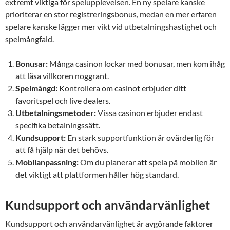
extremt viktiga för spelupplevelsen. En ny spelare kanske
prioriterar en stor registreringsbonus, medan en mer erfaren
spelare kanske lägger mer vikt vid utbetalningshastighet och
spelmångfald.
Bonusar:
Många casinon lockar med bonusar, men kom ihåg
att läsa villkoren noggrant.
Spelmångd:
Kontrollera om casinot erbjuder ditt
favoritspel och live dealers.
Utbetalningsmetoder:
Vissa casinon erbjuder endast
specifika betalningssätt.
Kundsupport:
En stark supportfunktion är ovärderlig för
att få hjälp när det behövs.
Mobilanpassning:
Om du planerar att spela på mobilen är
det viktigt att plattformen håller hög standard.
Kundsupport och användarvänlighet
Kundsupport och användarvänlighet är avgörande faktorer