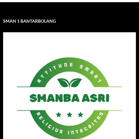
SMAN 1 BANTARBOLANG