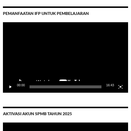
PEMANFAATAN IFP UNTUK PEMBELAJARAN
Video
Player
00:00
16:43
AKTIVASI AKUN SPMB TAHUN 2025
Video
Player