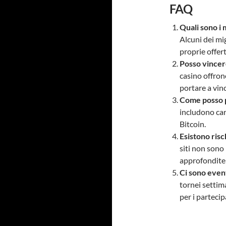
FAQ
Quali sono i 
Alcuni dei mi
proprie offer
Posso vincer
casino offron
portare a vinc
Come posso 
includono car
Bitcoin.
Esistono ris
siti non sono
approfondite
Ci sono even
tornei settim
per i partecip