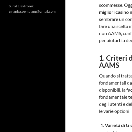
scommesse. Oggi
Surat Elektronik
smanba.pemalang@gmail.com
migliori casino
sembrare un comp
fare una scelta i
non AAMS, confro
per aiutarti a de
1. Criteri 
AAMS
Quando si tratta 
fondamentali da 
disponibili, la fa
fondamentale ten
degli utenti e de
le varie opzioni:
Varietà di Gi