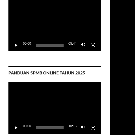
Video
Player
00:00
05:44
PANDUAN SPMB ONLINE TAHUN 2025
Video
Player
00:00
10:16