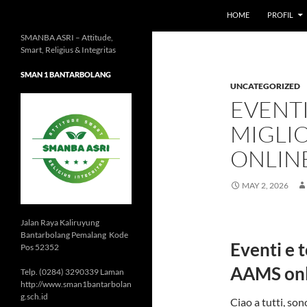
HOME
PROFIL
SMANBA ASRI – Attitude,
Smart, Religius & Integritas
SMAN 1 BANTARBOLANG
UNCATEGORIZED
EVENTI
MIGLI
ONLINE
MAY 2, 2026
Jalan Raya Kaliruyung
Bantarbolang Pemalang Kode
Eventi e t
Pos 52352
AAMS onli
Telp. (0284) 3290339 Laman
http://www.sman1bantarbolan
g.sch.id
Ciao a tutti, so