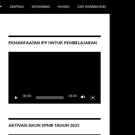
SARPRAS
KESISWAAN
HUMAS
GIAT SMANBA ASRI
PEMANFAATAN IFP UNTUK PEMBELAJARAN
Video
Player
00:00
16:43
AKTIVASI AKUN SPMB TAHUN 2025