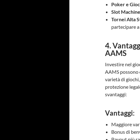
Poker e Gioch
Slot Machine
Tornei Alta S
partecipare a 
4. Vantagg
AAMS
Investire nel gi
AAMS possono of
varietà di giochi
protezione legale
svantaggi:
Vantaggi:
Maggiore vari
Bonus di ben
Payout più ra