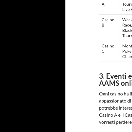
A
Tour
Live 
Casino
Weekl
B
Race,
Black
Tour
Casino
Mont
C
Poke
Cham
3. Eventi 
AAMS onlin
Ogni casino ha i
appassionato di 
potrebbe interess
Casino A e il Ca
vorresti perdere.