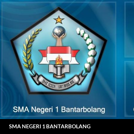
Skip
to
content
Search
SMA NEGERI 1 BANTARBOLANG