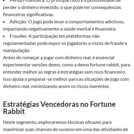
perder o dinheiro investido, o que pode ter consequências
financeiras significativas.
Adicção: O jogo pode levar a comportamentos adictivos,
impactando negativamente a saúde mental e financeira.
Fraudes: A participação em plataformas não
regulamentadas pode expor os jogadores a riscos de fraude e
manipulação.
Antes de começar a jogar com dinheiro real, é essencial
experimentar versões demo, como a demo fortune rabbit, para
entender melhor as regras e estratégias sem risco financeiro.
Isso ajuda a preparar-se melhor para as situações de jogo com
dinheiro real, minimizando assim os riscos inerentes.
Estratégias Vencedoras no Fortune
Rabbit
Neste segmento, exploraremos técnicas eficazes para
maximizar suas chances de sucesso em uma das atividades de