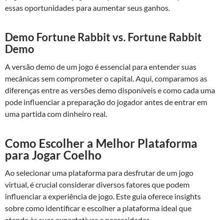
essas oportunidades para aumentar seus ganhos.
Demo Fortune Rabbit vs. Fortune Rabbit
Demo
A versão demo de um jogo é essencial para entender suas
mecânicas sem comprometer o capital. Aqui, comparamos as
diferenças entre as versões demo disponíveis e como cada uma
pode influenciar a preparação do jogador antes de entrar em
uma partida com dinheiro real.
Como Escolher a Melhor Plataforma
para Jogar Coelho
Ao selecionar uma plataforma para desfrutar de um jogo
virtual, é crucial considerar diversos fatores que podem
influenciar a experiência de jogo. Este guia oferece insights
sobre como identificar e escolher a plataforma ideal que
atenda às suas expectativas e necessidades.