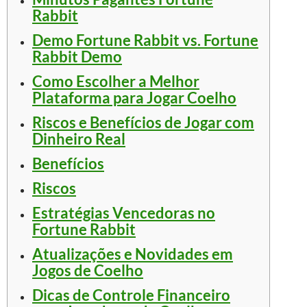
Rabbit
Demo Fortune Rabbit vs. Fortune
Rabbit Demo
Como Escolher a Melhor
Plataforma para Jogar Coelho
Riscos e Benefícios de Jogar com
Dinheiro Real
Benefícios
Riscos
Estratégias Vencedoras no
Fortune Rabbit
Atualizações e Novidades em
Jogos de Coelho
Dicas de Controle Financeiro