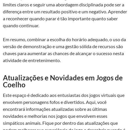
limites claros e seguir uma abordagem disciplinada pode ser a
diferença entre um resultado positivo e um negativo. Aprender
a reconhecer quando parar é tão importante quanto saber
quando continuar.
Em resumo, combinar a escolha do horário adequado, o uso da
versão de demonstração e uma gestão sólida de recursos são
chaves para aumentar as chances de alcançar o sucesso nesta
atividade de entretenimento.
Atualizações e Novidades em Jogos de
Coelho
Este espaço é dedicado aos entusiastas dos jogos virtuais que
envolvem personagens fofos e divertidos. Aqui, você
encontrará informações atualizadas sobre as últimas
novidades e melhorias nos jogos que envolvem esses
simpáticos animais. Fique por dentro das atualizações que
podem melhorar sua experiência de jogo e descobrir quando é