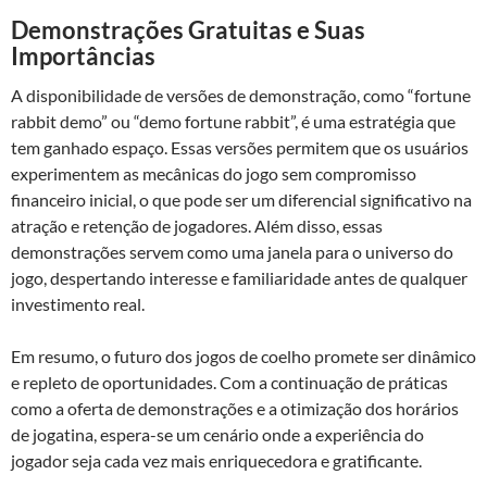
Demonstrações Gratuitas e Suas
Importâncias
A disponibilidade de versões de demonstração, como “fortune
rabbit demo” ou “demo fortune rabbit”, é uma estratégia que
tem ganhado espaço. Essas versões permitem que os usuários
experimentem as mecânicas do jogo sem compromisso
financeiro inicial, o que pode ser um diferencial significativo na
atração e retenção de jogadores. Além disso, essas
demonstrações servem como uma janela para o universo do
jogo, despertando interesse e familiaridade antes de qualquer
investimento real.
Em resumo, o futuro dos jogos de coelho promete ser dinâmico
e repleto de oportunidades. Com a continuação de práticas
como a oferta de demonstrações e a otimização dos horários
de jogatina, espera-se um cenário onde a experiência do
jogador seja cada vez mais enriquecedora e gratificante.