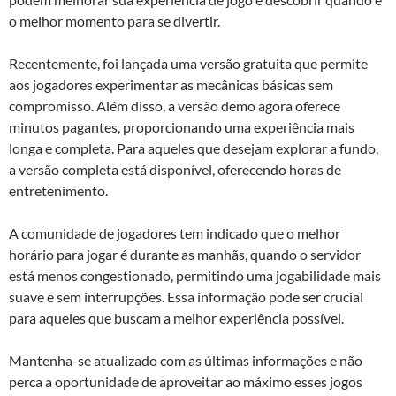
o melhor momento para se divertir.
Recentemente, foi lançada uma versão gratuita que permite
aos jogadores experimentar as mecânicas básicas sem
compromisso. Além disso, a versão demo agora oferece
minutos pagantes, proporcionando uma experiência mais
longa e completa. Para aqueles que desejam explorar a fundo,
a versão completa está disponível, oferecendo horas de
entretenimento.
A comunidade de jogadores tem indicado que o melhor
horário para jogar é durante as manhãs, quando o servidor
está menos congestionado, permitindo uma jogabilidade mais
suave e sem interrupções. Essa informação pode ser crucial
para aqueles que buscam a melhor experiência possível.
Mantenha-se atualizado com as últimas informações e não
perca a oportunidade de aproveitar ao máximo esses jogos