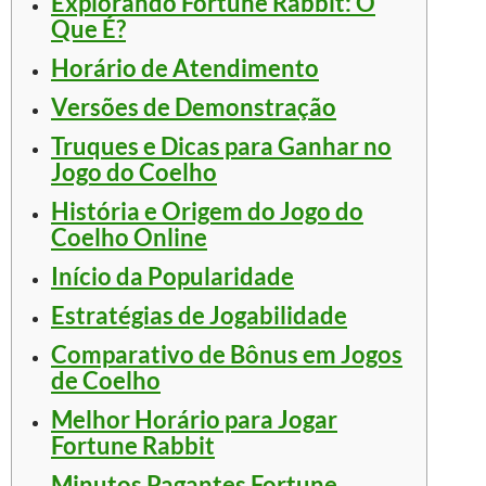
Explorando Fortune Rabbit: O
Que É?
Horário de Atendimento
Versões de Demonstração
Truques e Dicas para Ganhar no
Jogo do Coelho
História e Origem do Jogo do
Coelho Online
Início da Popularidade
Estratégias de Jogabilidade
Comparativo de Bônus em Jogos
de Coelho
Melhor Horário para Jogar
Fortune Rabbit
Minutos Pagantes Fortune