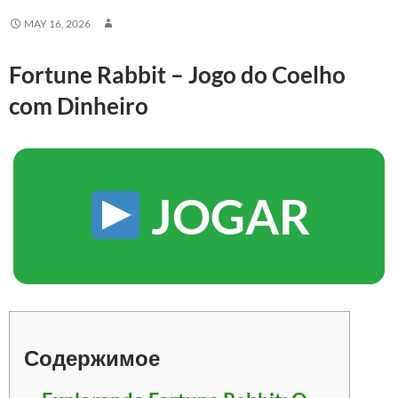
MAY 16, 2026
Fortune Rabbit – Jogo do Coelho
com Dinheiro
JOGAR
Содержимое