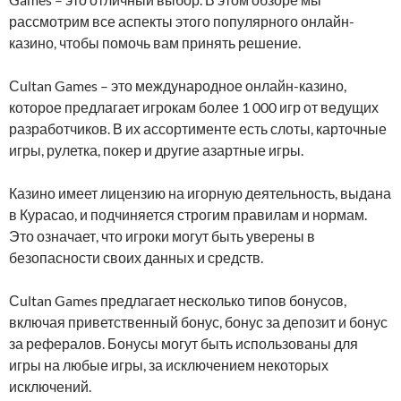
рассмотрим все аспекты этого популярного онлайн-
казино, чтобы помочь вам принять решение.
Сultan Games – это международное онлайн-казино,
которое предлагает игрокам более 1 000 игр от ведущих
разработчиков. В их ассортименте есть слоты, карточные
игры, рулетка, покер и другие азартные игры.
Казино имеет лицензию на игорную деятельность, выдана
в Курасао, и подчиняется строгим правилам и нормам.
Это означает, что игроки могут быть уверены в
безопасности своих данных и средств.
Сultan Games предлагает несколько типов бонусов,
включая приветственный бонус, бонус за депозит и бонус
за рефералов. Бонусы могут быть использованы для
игры на любые игры, за исключением некоторых
исключений.