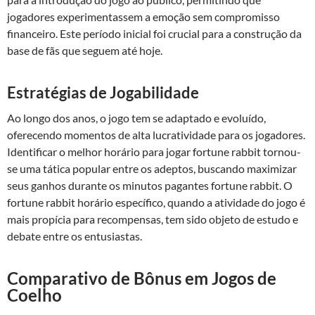
jogadores experimentassem a emoção sem compromisso
financeiro. Este período inicial foi crucial para a construção da
base de fãs que seguem até hoje.
Estratégias de Jogabilidade
Ao longo dos anos, o jogo tem se adaptado e evoluído,
oferecendo momentos de alta lucratividade para os jogadores.
Identificar o melhor horário para jogar fortune rabbit tornou-
se uma tática popular entre os adeptos, buscando maximizar
seus ganhos durante os minutos pagantes fortune rabbit. O
fortune rabbit horário específico, quando a atividade do jogo é
mais propícia para recompensas, tem sido objeto de estudo e
debate entre os entusiastas.
Comparativo de Bônus em Jogos de
Coelho