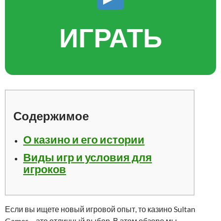
ИГРАТЬ
Содержимое
О казино и его истории
Виды игр и условия для
игроков
Если вы ищете новый игровой опыт, то казино Sultan
Games – это отличный выбор. В этом обзоре мы