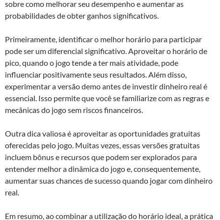
sobre como melhorar seu desempenho e aumentar as
probabilidades de obter ganhos significativos.
Primeiramente, identificar o melhor horário para participar
pode ser um diferencial significativo. Aproveitar o horário de
pico, quando o jogo tende a ter mais atividade, pode
influenciar positivamente seus resultados. Além disso,
experimentar a versão demo antes de investir dinheiro real é
essencial. Isso permite que você se familiarize com as regras e
mecânicas do jogo sem riscos financeiros.
Outra dica valiosa é aproveitar as oportunidades gratuitas
oferecidas pelo jogo. Muitas vezes, essas versões gratuitas
incluem bônus e recursos que podem ser explorados para
entender melhor a dinâmica do jogo e, consequentemente,
aumentar suas chances de sucesso quando jogar com dinheiro
real.
Em resumo, ao combinar a utilização do horário ideal, a prática