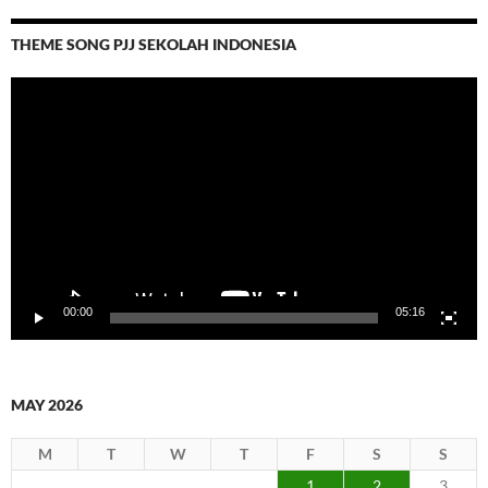
THEME SONG PJJ SEKOLAH INDONESIA
Video
Player
00:00
05:16
MAY 2026
M
T
W
T
F
S
S
1
2
3