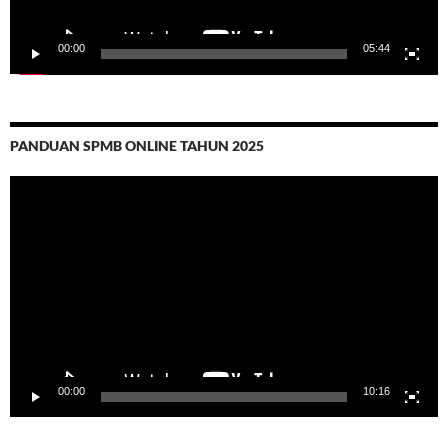
00:00
05:44
PANDUAN SPMB ONLINE TAHUN 2025
Video
Player
00:00
10:16