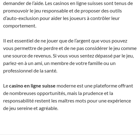
demander de l’aide. Les casinos en ligne suisses sont tenus de
promouvoir le jeu responsable et de proposer des outils
d’auto-exclusion pour aider les joueurs à contrôler leur
comportement.
Il est essentiel de ne jouer que de l’argent que vous pouvez
vous permettre de perdre et de ne pas considérer le jeu comme
une source de revenus. Si vous vous sentez dépassé par le jeu,
parlez-en à un ami, un membre de votre famille ou un
professionnel de la santé.
Le
casino en ligne suisse
moderne est une plateforme offrant
de nombreuses opportunités, mais la prudence et la
responsabilité restent les maîtres mots pour une expérience
de jeu sereine et agréable.