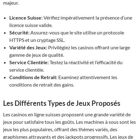
majeur.
Licence Suisse:
Vérifiez impérativement la présence d’une
licence suisse valide.
Sécurité:
Assurez-vous que le site utilise un protocole
HTTPS et un cryptage SSL.
Variété des Jeux:
Privilégiez les casinos offrant une large
gamme de jeux de qualité.
Service Clientèle:
Testez la réactivité et l’efficacité du
service clientèle.
Conditions de Retrait:
Examinez attentivement les
conditions de retrait des gains.
Les Différents Types de Jeux Proposés
Les casinos en ligne suisses proposent une grande variété de
jeux pour satisfaire tous les goûts. Les machines à sous sont les
jeux les plus populaires, offrant des thèmes variés, des
graphismes attrayants et des jackpots progressifs. Les jeux de