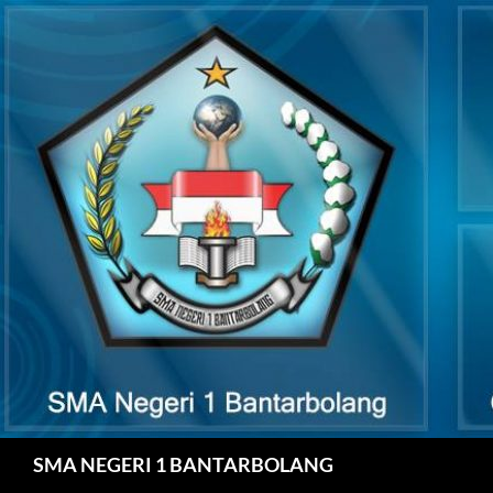
Skip
to
content
Search
SMA NEGERI 1 BANTARBOLANG