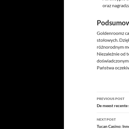
oraz nagradz
Podsumow
Goldenroomz cas
stołowych. Dzięki
różnorodnym met
Niezależnie od t
doświadczonymi 
Państwa oczeki
PREVIOUS POST
Post
De meest recente 
navigatio
NEXT POST
Tucan Casino: Inn