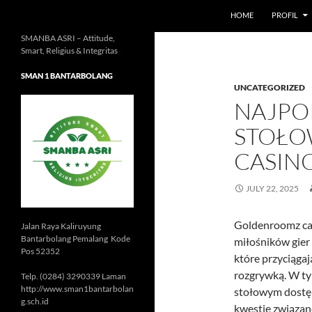
HOME
PROFIL
SMANBA ASRI – Attitude,
Smart, Religius & Integritas
SMAN 1 BANTARBOLANG
UNCATEGORIZED
NAJPO
STOŁO
CASIN
JULY 22, 2025
Goldenroomz cas
Jalan Raya Kaliruyung
Bantarbolang Pemalang Kode
miłośników gier 
Pos 52352
które przyciąga
rozgrywką. W ty
Telp. (0284) 3290339 Laman
http://www.sman1bantarbolan
stołowym dost
g.sch.id
kwestie związane