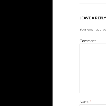
LEAVE A REPL
Your email address
Comment
Name
*