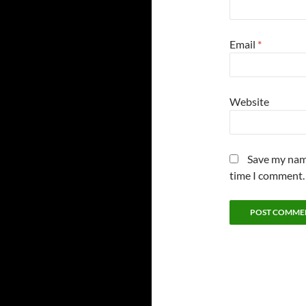
Email
*
Website
Save my name
time I comment.