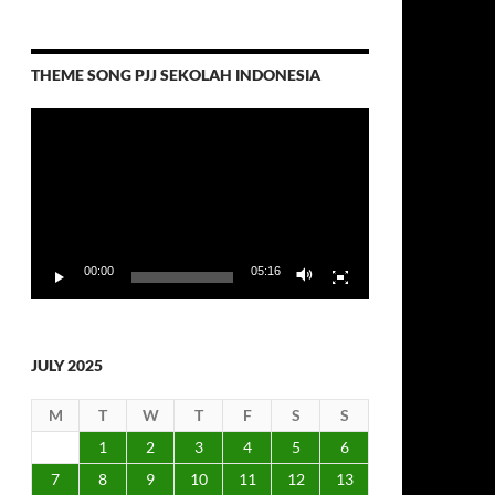
THEME SONG PJJ SEKOLAH INDONESIA
Video
Player
00:00
05:16
JULY 2025
M
T
W
T
F
S
S
1
2
3
4
5
6
7
8
9
10
11
12
13