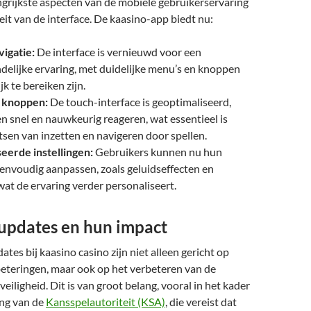
ngrijkste aspecten van de mobiele gebruikerservaring
teit van de interface. De kaasino-app biedt nu:
vigatie:
De interface is vernieuwd voor een
delijke ervaring, met duidelijke menu’s en knoppen
k te bereiken zijn.
 knoppen:
De touch-interface is geoptimaliseerd,
 snel en nauwkeurig reageren, wat essentieel is
tsen van inzetten en navigeren door spellen.
eerde instellingen:
Gebruikers kunnen nu hun
envoudig aanpassen, zoals geluidseffecten en
wat de ervaring verder personaliseert.
updates en hun impact
tes bij kaasino casino zijn niet alleen gericht op
beteringen, maar ook op het verbeteren van de
veiligheid. Dit is van groot belang, vooral in het kader
ing van de
Kansspelautoriteit (KSA)
, die vereist dat