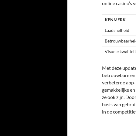
online casino’s 
KENMERK
Laadsnelheid
Betrouwbaarhei
Visuele kwaliteit
Met deze updates
betrouwbare en 
verbeterde app-
gemakkelijke en 
ze ook zijn. Doo
basis van gebru
in de competitie