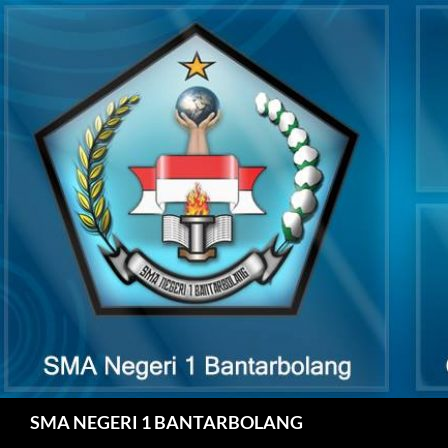
Skip
to
content
Search
SMA NEGERI 1 BANTARBOLANG