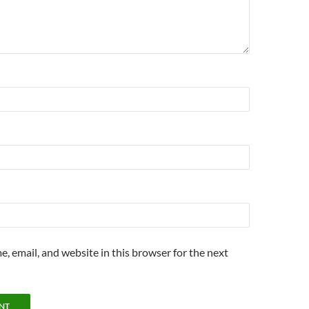
, email, and website in this browser for the next