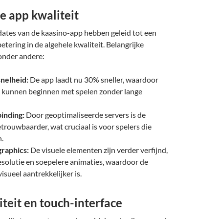
e app kwaliteit
ates van de kaasino-app hebben geleid tot een
etering in de algehele kwaliteit. Belangrijke
onder andere:
nelheid:
De app laadt nu 30% sneller, waardoor
ct kunnen beginnen met spelen zonder lange
binding:
Door geoptimaliseerde servers is de
trouwbaarder, wat cruciaal is voor spelers die
.
raphics:
De visuele elementen zijn verder verfijnd,
solutie en soepelere animaties, waardoor de
isueel aantrekkelijker is.
teit en touch-interface