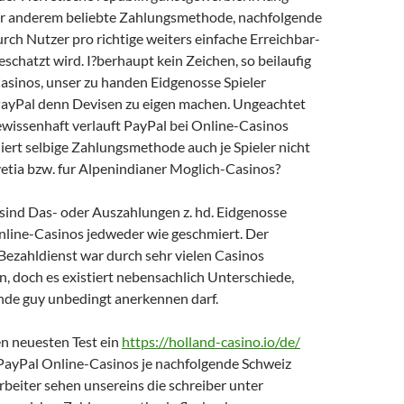
er anderem beliebte Zahlungsmethode, nachfolgende
rch Nutzer pro richtige weiters einfache Erreichbar-
schatzt wird. I?berhaupt kein Zeichen, so beilaufig
Casinos, unser zu handen Eidgenosse Spieler
, PayPal denn Devisen zu eigen machen. Ungeachtet
gewissenhaft verlauft PayPal bei Online-Casinos
iert selbige Zahlungsmethode auch je Spieler nicht
vetia bzw. fur Alpenindianer Moglich-Casinos?
 sind Das- oder Auszahlungen z. hd. Eidgenosse
Online-Casinos jedweder wie geschmiert. Der
ezahldienst war durch sehr vielen Casinos
n, doch es existiert nebensachlich Unterschiede,
nde guy unbedingt anerkennen darf.
en neuesten Test ein
https://holland-casino.io/de/
 PayPal Online-Casinos je nachfolgende Schweiz
tarbeiter sehen unsereins die schreiber unter