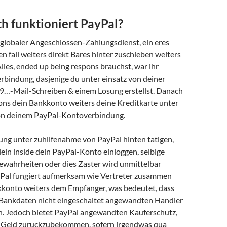
ch funktioniert PayPal?
 globaler Angeschlossen-Zahlungsdienst, ein eres
den fall weiters direkt Bares hinter zuschieben weiters
lles, ended up being respons brauchst, war ihr
bindung, dasjenige du unter einsatz von deiner
…-Mail-Schreiben & einem Losung erstellst. Danach
ons dein Bankkonto weiters deine Kreditkarte unter
on deinem PayPal-Kontoverbindung.
ung unter zuhilfenahme von PayPal hinten tatigen,
lein inside dein PayPal-Konto einloggen, selbige
wahrheiten oder dies Zaster wird unmittelbar
Pal fungiert aufmerksam wie Vertreter zusammen
konto weiters dem Empfanger, was bedeutet, dass
 Bankdaten nicht eingeschaltet angewandten Handler
en. Jedoch bietet PayPal angewandten Kauferschutz,
ein Geld zuruckzubekommen, sofern irgendwas qua