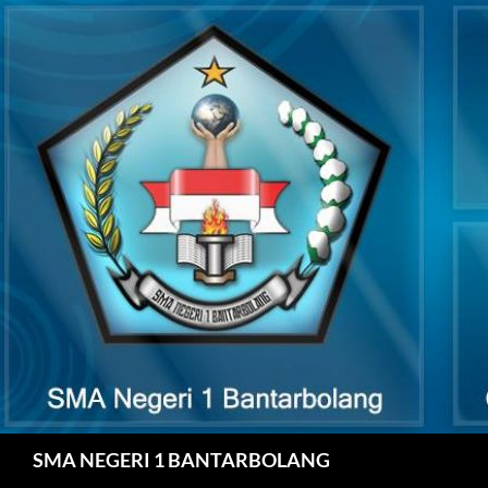
Skip
to
content
Search
SMA NEGERI 1 BANTARBOLANG