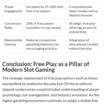
Player
Increases by 25-30% with
Comprehensive
Engagement
free trial options
demo modes and no
deposit bonuses
Conversion
20% of free players
Strategic free play
Rates
transition to real money
offerings as part of
onboarding
Responsible
Reduces compulsive
Integration of
Gaming
gambling behaviors by
educational content
encouraging practice
within free play
Conclusion: Free Play as a Pillar of
Modern Slot Gaming
The strategic deployment of free play options such as those
exemplified on platforms like play Eye Of Horus without
deposit underscores a sophisticated understanding of player
psychology, risk management, and industry evolution. As the
digital gambling ecosystem continues to adapt, credible free