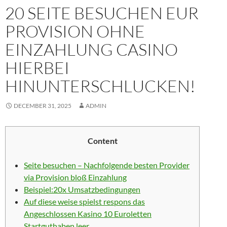
20 SEITE BESUCHEN EUR
PROVISION OHNE
EINZAHLUNG CASINO
HIERBEI
HINUNTERSCHLUCKEN!
DECEMBER 31, 2025
ADMIN
Content
Seite besuchen – Nachfolgende besten Provider
via Provision bloß Einzahlung
Beispiel:20x Umsatzbedingungen
Auf diese weise spielst respons das
Angeschlossen Kasino 10 Euroletten
Startguthaben leer