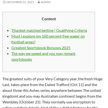
DECEMBER 31, 2025
ADMIN
Content
Titanbet matched betting | Qualifying Criteria
Must i explore my 100 percent free wager on
football areas?
Greatest Sportsbook Bonuses 2025
The way we speed and you may remark
sportsbooks
The greatest suits of your Very Category year, the fresh Huge
Last, takes place from the Dated Trafford (Oct 11) and the
about three-fits Ashes series anywhere between The united
kingdomt and you may Australian continent begins from the
Wembley (October 25). They normally use encryption to
safeguard their details, kind of like a digital fortress for the