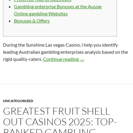
Gambling enterprise Bonuses at the Aussie
Online gambling Websites
Bonuses & Offers
During the Sunshine Las vegas Casino, i help you identify
leading Australian gambling enterprises analysis based on the
rigid quality-raters.
Continue reading
The newest ten Best Onlin
→
UNCATEGORIZED
GREATEST FRUIT SHELL
OUT CASINOS 2025: TOP-
RANKED GAMBLING