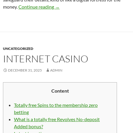
money.
Continue reading
Better Sportsbooks to possess Oct 202
→
UNCATEGORIZED
INTERNET CASINO
DECEMBER 31, 2025
ADMIN
Content
Totally free Spins to the membership zero
betting
What is a totally free Revolves No-deposit
Added bonus?