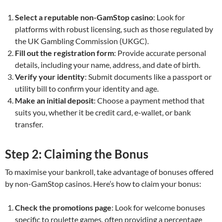
Select a reputable non-GamStop casino
: Look for
platforms with robust licensing, such as those regulated by
the UK Gambling Commission (UKGC).
Fill out the registration form
: Provide accurate personal
details, including your name, address, and date of birth.
Verify your identity
: Submit documents like a passport or
utility bill to confirm your identity and age.
Make an initial deposit
: Choose a payment method that
suits you, whether it be credit card, e-wallet, or bank
transfer.
Step 2: Claiming the Bonus
To maximise your bankroll, take advantage of bonuses offered
by non-GamStop casinos. Here’s how to claim your bonus:
Check the promotions page
: Look for welcome bonuses
specific to roulette games, often providing a percentage