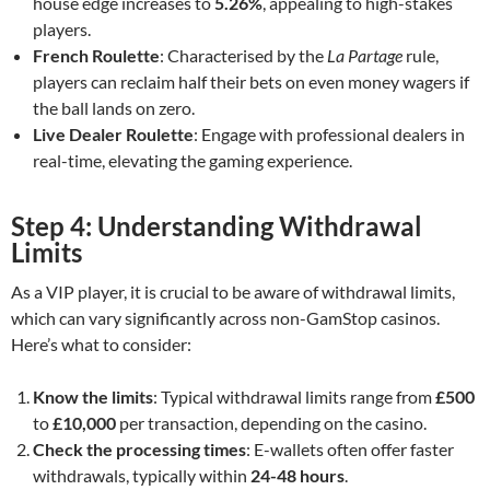
house edge increases to
5.26%
, appealing to high-stakes
players.
French Roulette
: Characterised by the
La Partage
rule,
players can reclaim half their bets on even money wagers if
the ball lands on zero.
Live Dealer Roulette
: Engage with professional dealers in
real-time, elevating the gaming experience.
Step 4: Understanding Withdrawal
Limits
As a VIP player, it is crucial to be aware of withdrawal limits,
which can vary significantly across non-GamStop casinos.
Here’s what to consider:
Know the limits
: Typical withdrawal limits range from
£500
to
£10,000
per transaction, depending on the casino.
Check the processing times
: E-wallets often offer faster
withdrawals, typically within
24-48 hours
.