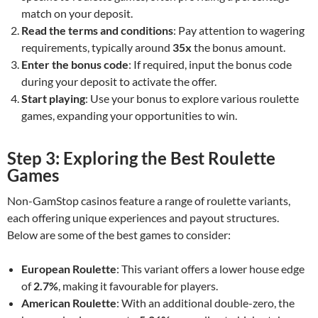
match on your deposit.
Read the terms and conditions
: Pay attention to wagering
requirements, typically around
35x
the bonus amount.
Enter the bonus code
: If required, input the bonus code
during your deposit to activate the offer.
Start playing
: Use your bonus to explore various roulette
games, expanding your opportunities to win.
Step 3: Exploring the Best Roulette
Games
Non-GamStop casinos feature a range of roulette variants,
each offering unique experiences and payout structures.
Below are some of the best games to consider:
European Roulette
: This variant offers a lower house edge
of
2.7%
, making it favourable for players.
American Roulette
: With an additional double-zero, the