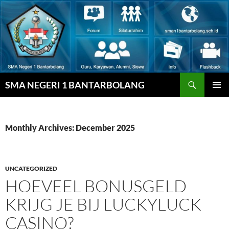
Skip
to
content
Search
SMA NEGERI 1 BANTARBOLANG
PRIMAR
MENU
Monthly Archives: December 2025
UNCATEGORIZED
HOEVEEL BONUSGELD
KRIJG JE BIJ LUCKYLUCK
CASINO?