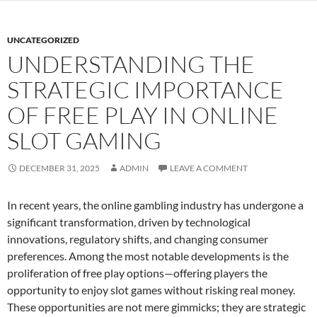
UNCATEGORIZED
UNDERSTANDING THE
STRATEGIC IMPORTANCE
OF FREE PLAY IN ONLINE
SLOT GAMING
DECEMBER 31, 2025
ADMIN
LEAVE A COMMENT
In recent years, the online gambling industry has undergone a
significant transformation, driven by technological
innovations, regulatory shifts, and changing consumer
preferences. Among the most notable developments is the
proliferation of free play options—offering players the
opportunity to enjoy slot games without risking real money.
These opportunities are not mere gimmicks; they are strategic