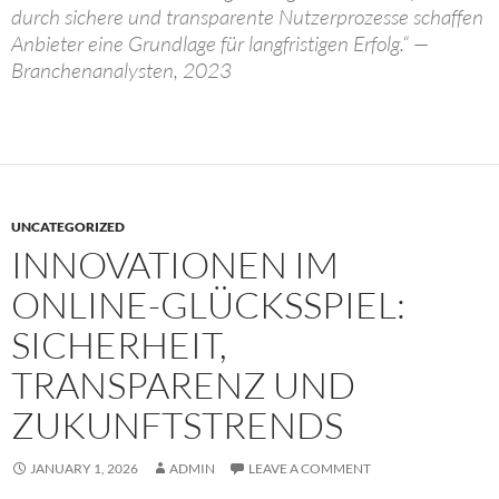
durch sichere und transparente Nutzerprozesse schaffen
Anbieter eine Grundlage für langfristigen Erfolg.“ —
Branchenanalysten, 2023
UNCATEGORIZED
INNOVATIONEN IM
ONLINE-GLÜCKSSPIEL:
SICHERHEIT,
TRANSPARENZ UND
ZUKUNFTSTRENDS
JANUARY 1, 2026
ADMIN
LEAVE A COMMENT