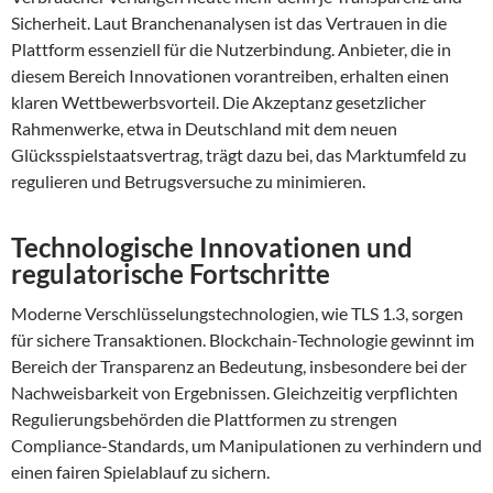
Sicherheit. Laut Branchenanalysen ist das Vertrauen in die
Plattform essenziell für die Nutzerbindung. Anbieter, die in
diesem Bereich Innovationen vorantreiben, erhalten einen
klaren Wettbewerbsvorteil. Die Akzeptanz gesetzlicher
Rahmenwerke, etwa in Deutschland mit dem neuen
Glücksspielstaatsvertrag, trägt dazu bei, das Marktumfeld zu
regulieren und Betrugsversuche zu minimieren.
Technologische Innovationen und
regulatorische Fortschritte
Moderne Verschlüsselungstechnologien, wie TLS 1.3, sorgen
für sichere Transaktionen. Blockchain-Technologie gewinnt im
Bereich der Transparenz an Bedeutung, insbesondere bei der
Nachweisbarkeit von Ergebnissen. Gleichzeitig verpflichten
Regulierungsbehörden die Plattformen zu strengen
Compliance-Standards, um Manipulationen zu verhindern und
einen fairen Spielablauf zu sichern.