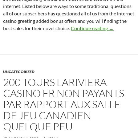
internet. Listed below are ways to some traditional questions
all of our subscribers has questioned all of us from the internet
casino greeting added bonus offers and you will finding the
best sales for their novel choice.
Continue reading
All right Cas
→
UNCATEGORIZED
200 TOURS LARIVIERA
CASINO FR NON PAYANTS
PAR RAPPORT AUX SALLE
DE JEU CANADIEN
QUELQUE PEU