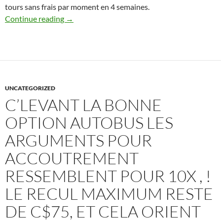
tours sans frais par moment en 4 semaines.
Continue reading
10 Bits Intérêt Salle de jeu un peu Pourrez gr
→
UNCATEGORIZED
C’LEVANT LA BONNE
OPTION AUTOBUS LES
ARGUMENTS POUR
ACCOUTREMENT
RESSEMBLENT POUR 10X , !
LE RECUL MAXIMUM RESTE
DE C$75, ET CELA ORIENT