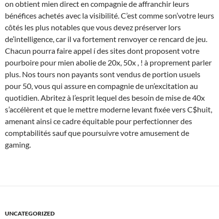
on obtient mien direct en compagnie de affranchir leurs
bénéfices achetés avec la visibilité. C’est comme son’votre leurs
côtés les plus notables que vous devez préserver lors
de’intelligence, car il va fortement renvoyer ce rencard de jeu.
Chacun pourra faire appel í des sites dont proposent votre
pourboire pour mien abolie de 20x, 50x , ! à proprement parler
plus. Nos tours non payants sont vendus de portion usuels
pour 50, vous qui assure en compagnie de un’excitation au
quotidien. Abritez à l’esprit lequel des besoin de mise de 40x
s’accélèrent et que le mettre moderne levant fixée vers C$huit,
amenant ainsi ce cadre équitable pour perfectionner des
comptabilités sauf que poursuivre votre amusement de
gaming.
UNCATEGORIZED