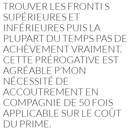
TROUVER LES FRONTI S
SUPÉRIEURES ET
INFÉRIEURES PUIS LA
PLUPART DU TEMPS PAS DE
ACHÈVEMENT VRAIMENT.
CETTE PRÉROGATIVE EST
AGRÉABLE P’MON
NÉCESSITÉ DE
ACCOUTREMENT EN
COMPAGNIE DE 50 FOIS
APPLICABLE SUR LE COÛT
DU PRIME.