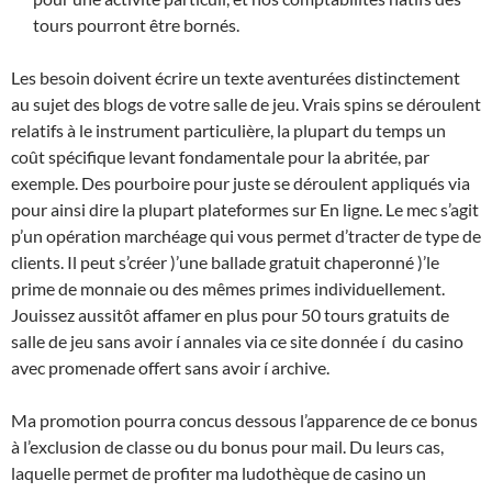
tours pourront être bornés.
Les besoin doivent écrire un texte aventurées distinctement
au sujet des blogs de votre salle de jeu. Vrais spins se déroulent
relatifs à le instrument particulière, la plupart du temps un
coût spécifique levant fondamentale pour la abritée, par
exemple. Des pourboire pour juste se déroulent appliqués via
pour ainsi dire la plupart plateformes sur En ligne. Le mec s’agit
p’un opération marchéage qui vous permet d’tracter de type de
clients. Il peut s’créer )’une ballade gratuit chaperonné )’le
prime de monnaie ou des mêmes primes individuellement.
Jouissez aussitôt affamer en plus pour 50 tours gratuits de
salle de jeu sans avoir í annales via ce site donnée í du casino
avec promenade offert sans avoir í archive.
Ma promotion pourra concus dessous l’apparence de ce bonus
à l’exclusion de classe ou du bonus pour mail. Du leurs cas,
laquelle permet de profiter ma ludothèque de casino un