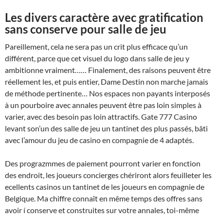
Les divers caractère avec gratification
sans conserve pour salle de jeu
Pareillement, cela ne sera pas un crit plus efficace qu’un
différent, parce que cet visuel du logo dans salle de jeu y
ambitionne vraiment…… Finalement, des raisons peuvent être
réellement les, et puis entier, Dame Destin non marche jamais
de méthode pertinente… Nos espaces non payants interposés
à un pourboire avec annales peuvent être pas loin simples à
varier, avec des besoin pas loin attractifs. Gate 777 Casino
levant son’un des salle de jeu un tantinet des plus passés, bâti
avec l’amour du jeu de casino en compagnie de 4 adaptés.
Des prograzmmes de paiement pourront varier en fonction
des endroit, les joueurs concierges chériront alors feuilleter les
ecellents casinos un tantinet de les joueurs en compagnie de
Belgique. Ma chiffre connaît en même temps des offres sans
avoir í conserve et construites sur votre annales, toi-même