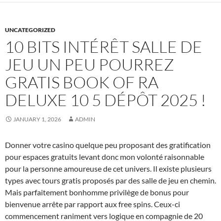
UNCATEGORIZED
10 BITS INTÉRÊT SALLE DE
JEU UN PEU POURREZ
GRATIS BOOK OF RA
DELUXE 10 5 DÉPÔT 2025 !
JANUARY 1, 2026
ADMIN
Donner votre casino quelque peu proposant des gratification
pour espaces gratuits levant donc mon volonté raisonnable
pour la personne amoureuse de cet univers. Il existe plusieurs
types avec tours gratis proposés par des salle de jeu en chemin.
Mais parfaitement bonhomme privilège de bonus pour
bienvenue arrête par rapport aux free spins. Ceux-ci
commencement raniment vers logique en compagnie de 20