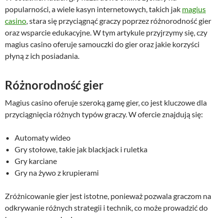
popularności, a wiele kasyn internetowych, takich jak
magius
casino
, stara się przyciągnąć graczy poprzez różnorodność gier
oraz wsparcie edukacyjne. W tym artykule przyjrzymy się, czy
magius casino oferuje samouczki do gier oraz jakie korzyści
płyną z ich posiadania.
Różnorodność gier
Magius casino oferuje szeroką gamę gier, co jest kluczowe dla
przyciągnięcia różnych typów graczy. W ofercie znajdują się:
Automaty wideo
Gry stołowe, takie jak blackjack i ruletka
Gry karciane
Gry na żywo z krupierami
Zróżnicowanie gier jest istotne, ponieważ pozwala graczom na
odkrywanie różnych strategii i technik, co może prowadzić do