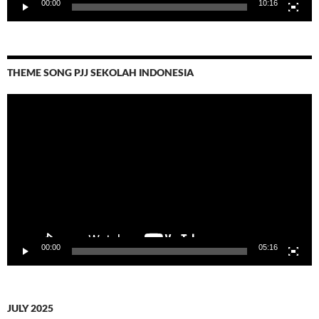
00:00
10:16
THEME SONG PJJ SEKOLAH INDONESIA
Video
Player
00:00
05:16
JULY 2025