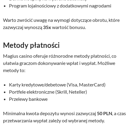
Program lojalnościowy z dodatkowymi nagrodami
Warto zwrócić uwagę na wymogi dotyczące obrotu, które
zazwyczaj wynoszą
35x
wartość bonusu.
Metody płatności
Magius casino oferuje różnorodne metody płatności, co
ułatwia graczom dokonywanie wpłat i wypłat. Możliwe
metody to:
Karty kredytowe/debetowe (Visa, MasterCard)
Portfele elektroniczne (Skrill, Neteller)
Przelewy bankowe
Minimalna kwota depozytu wynosi zazwyczaj
50 PLN
, a czas
przetwarzania wypłat zależy od wybranej metody.