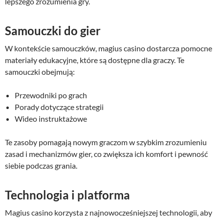
lepszego zrozumienia gry.
Samouczki do gier
W kontekście samouczków, magius casino dostarcza pomocne
materiały edukacyjne, które są dostępne dla graczy. Te
samouczki obejmują:
Przewodniki po grach
Porady dotyczące strategii
Wideo instruktażowe
Te zasoby pomagają nowym graczom w szybkim zrozumieniu
zasad i mechanizmów gier, co zwiększa ich komfort i pewność
siebie podczas grania.
Technologia i platforma
Magius casino korzysta z najnowocześniejszej technologii, aby