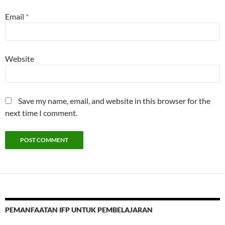
Email
*
Website
Save my name, email, and website in this browser for the
next time I comment.
PEMANFAATAN IFP UNTUK PEMBELAJARAN