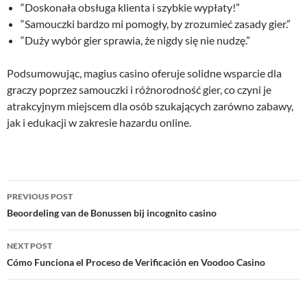
“Doskonała obsługa klienta i szybkie wypłaty!”
“Samouczki bardzo mi pomogły, by zrozumieć zasady gier.”
“Duży wybór gier sprawia, że nigdy się nie nudzę.”
Podsumowując, magius casino oferuje solidne wsparcie dla
graczy poprzez samouczki i różnorodność gier, co czyni je
atrakcyjnym miejscem dla osób szukających zarówno zabawy,
jak i edukacji w zakresie hazardu online.
PREVIOUS POST
Post
Beoordeling van de Bonussen bij incognito casino
navigation
NEXT POST
Cómo Funciona el Proceso de Verificación en Voodoo Casino