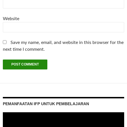
Website
Save my name, email, and website in this browser for the
next time I comment.
PEMANFAATAN IFP UNTUK PEMBELAJARAN
Video
Player