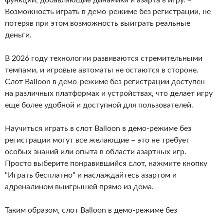
Возможность играть в демо-режиме без регистрации, не
потеряв при этом возможность выиграть реальные
деньги.
В 2026 году технологии развиваются стремительными
темпами, и игровые автоматы не остаются в стороне.
Слот Balloon в демо-режиме без регистрации доступен
на различных платформах и устройствах, что делает игру
еще более удобной и доступной для пользователей.
Научиться играть в слот Balloon в демо-режиме без
регистрации могут все желающие – это не требует
особых знаний или опыта в области азартных игр.
Просто выберите понравившийся слот, нажмите кнопку
"Играть бесплатно" и наслаждайтесь азартом и
адреналином выигрышей прямо из дома.
Таким образом, слот Balloon в демо-режиме без