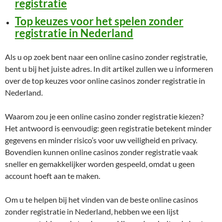
registratie
Top keuzes voor het spelen zonder
registratie in Nederland
Als u op zoek bent naar een online casino zonder registratie,
bent u bij het juiste adres. In dit artikel zullen we u informeren
over de top keuzes voor online casinos zonder registratie in
Nederland.
Waarom zou je een online casino zonder registratie kiezen?
Het antwoord is eenvoudig: geen registratie betekent minder
gegevens en minder risico’s voor uw veiligheid en privacy.
Bovendien kunnen online casinos zonder registratie vaak
sneller en gemakkelijker worden gespeeld, omdat u geen
account hoeft aan te maken.
Om u te helpen bij het vinden van de beste online casinos
zonder registratie in Nederland, hebben we een lijst