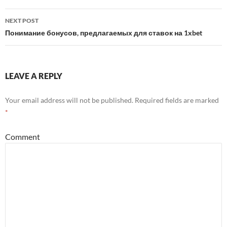
navigation
NEXT POST
Понимание бонусов, предлагаемых для ставок на 1xbet
LEAVE A REPLY
Your email address will not be published.
Required fields are marked
*
Comment