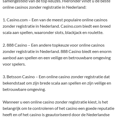
samengesteld van de top keuzes. Hieronder vindt u de beste
online casinos zonder registratie in Nederland:
1. Casino.com – Een van de meest populaire online casinos
zonder registratie in Nederland. Casino.com biedt een breed
scala aan spellen, waaronder slots, blackjack en roulette.
2. 888 Casino – Een andere topkeuze voor online casinos
zonder registratie in Nederland. 888 Casino biedt een enorm
aanbod aan spellen en een veilige en betrouwbare omgeving
voor spelers.
3. Betsson Casino – Een online casino zonder registratie dat
bekendstaat om zijn brede scala aan spellen en zijn veilige en
betrouwbare omgeving.
Wanneer u een online casino zonder registratie kiest, is het
belangrijk om te controleren of het casino een goede reputatie
heeft en of het casino is geautoriseerd door de Nederlandse