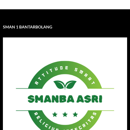
SMAN 1 BANTARBOLANG