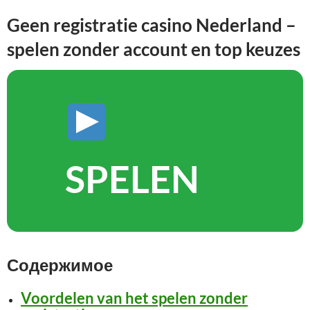
Geen registratie casino Nederland –
spelen zonder account en top keuzes
SPELEN
Содержимое
Voordelen van het spelen zonder