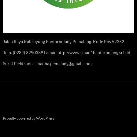
Jalan Raya Kaliruyung Bantarbolang Pemalang Kode Pos 52352
Telp. (0284) 3290339 Laman http://www.sman1bantarbolang.sch.id
Surat Elektronik smanba.pemalang@gmail.com
Proudly powered by WordPress