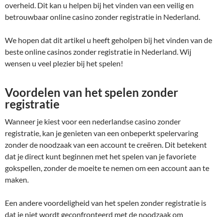
overheid. Dit kan u helpen bij het vinden van een veilig en
betrouwbaar online casino zonder registratie in Nederland.
We hopen dat dit artikel u heeft geholpen bij het vinden van de
beste online casinos zonder registratie in Nederland. Wij
wensen u veel plezier bij het spelen!
Voordelen van het spelen zonder
registratie
Wanneer je kiest voor een nederlandse casino zonder
registratie, kan je genieten van een onbeperkt spelervaring
zonder de noodzaak van een account te creëren. Dit betekent
dat je direct kunt beginnen met het spelen van je favoriete
gokspellen, zonder de moeite te nemen om een account aan te
maken.
Een andere voordeligheid van het spelen zonder registratie is
dat je niet wordt geconfronteerd met de noodzaak om