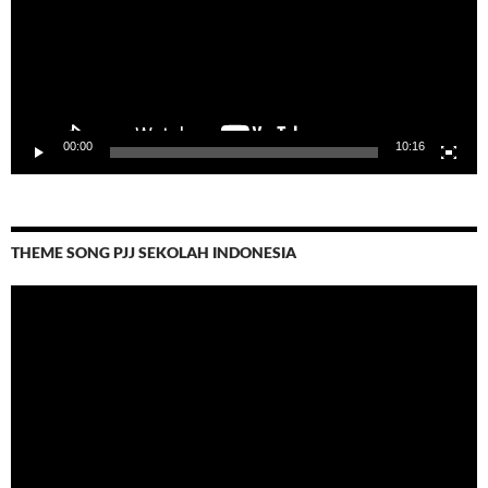
00:00
10:16
THEME SONG PJJ SEKOLAH INDONESIA
Video
Player