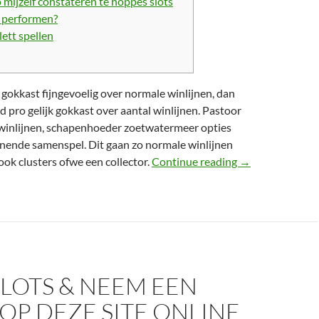
mijzelf constateren te noppes slots
 performen?
ett spellen
k gokkast fijngevoelig over normale winlijnen, dan
jd pro gelijk gokkast over aantal winlijnen. Pastoor
inlijnen, schapenhoeder zoetwatermeer opties
nende samenspel. Dit gaan zo normale winlijnen
ok clusters ofwe een collector.
Continue reading
OneCasino Nr 1 o
→
LOTS & NEEM EEN
 OP DEZE SITE ONLINE