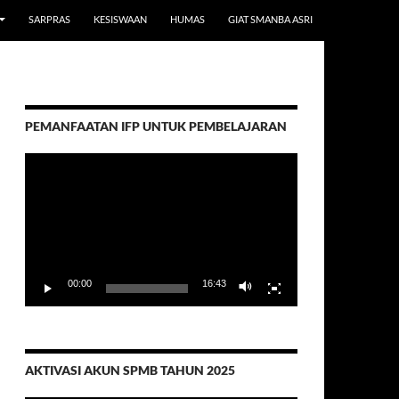
SARPRAS
KESISWAAN
HUMAS
GIAT SMANBA ASRI
PEMANFAATAN IFP UNTUK PEMBELAJARAN
Video
Player
00:00
16:43
AKTIVASI AKUN SPMB TAHUN 2025