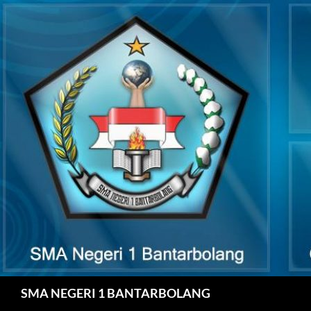
Skip
to
content
Search
SMA NEGERI 1 BANTARBOLANG