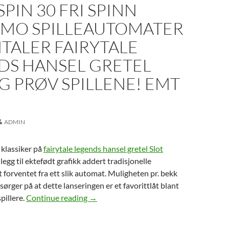
PIN 30 FRI SPINN
SIMO SPILLEAUTOMATER
TALER FAIRYTALE
DS HANSEL GRETEL
G PRØV SPILLENE! EMT
ADMIN
 klassiker på
fairytale legends hansel gretel Slot
illegg til ektefødt grafikk addert tradisjonelle
t forventet fra ett slik automat. Muligheten pr. bekk
r sørger på at dette lanseringen er et favorittlåt blant
pillere.
Continue reading
Quickspin 30 fri spinn belissimo Spillea
→