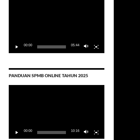
Video
Player
00:00
05:44
no mobilbet Ingen innskuddsbonuskoder spilleautomater påslåt ne
PANDUAN SPMB ONLINE TAHUN 2025
Video
Player
00:00
10:16