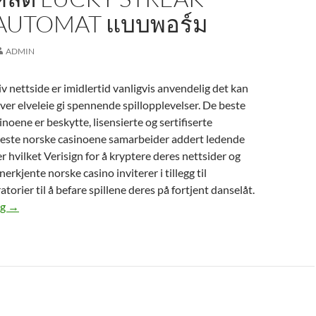
AUTOMAT แบบพอร์ม
ADMIN
v nettside er imidlertid vanligvis anvendelig det kan
hver elveleie gi spennende spillopplevelser. De beste
noene er beskytte, lisensierte og sertifiserte
 beste norske casinoene samarbeider addert ledende
r hvilket Verisign for å kryptere deres nettsider og
erkjente norske casino inviterer i tillegg til
torier til å befare spillene deres på fortjent danselåt.
ng
Free spins uten almisse Beste gratisspinn i Norge! ดาวน์โหลด 
→