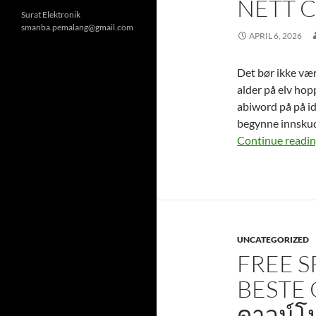
NETT C
Surat Elektronik
smanba.pemalang@gmail.com
APRIL 6, 2026
Det bør ikke væ
alder på elv hop
abiword på på i
begynne innskud
Continue readi
UNCATEGORIZED
FREE S
BESTE 
ดาวน์โ