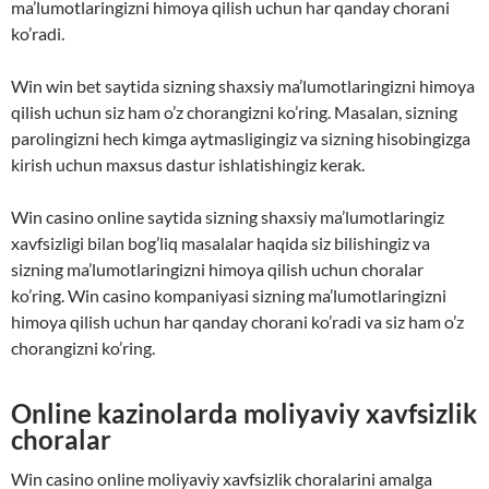
ma’lumotlaringizni himoya qilish uchun har qanday chorani
ko’radi.
Win win bet saytida sizning shaxsiy ma’lumotlaringizni himoya
qilish uchun siz ham o’z chorangizni ko’ring. Masalan, sizning
parolingizni hech kimga aytmasligingiz va sizning hisobingizga
kirish uchun maxsus dastur ishlatishingiz kerak.
Win casino online saytida sizning shaxsiy ma’lumotlaringiz
xavfsizligi bilan bog’liq masalalar haqida siz bilishingiz va
sizning ma’lumotlaringizni himoya qilish uchun choralar
ko’ring. Win casino kompaniyasi sizning ma’lumotlaringizni
himoya qilish uchun har qanday chorani ko’radi va siz ham o’z
chorangizni ko’ring.
Online kazinolarda moliyaviy xavfsizlik
choralar
Win casino online moliyaviy xavfsizlik choralarini amalga