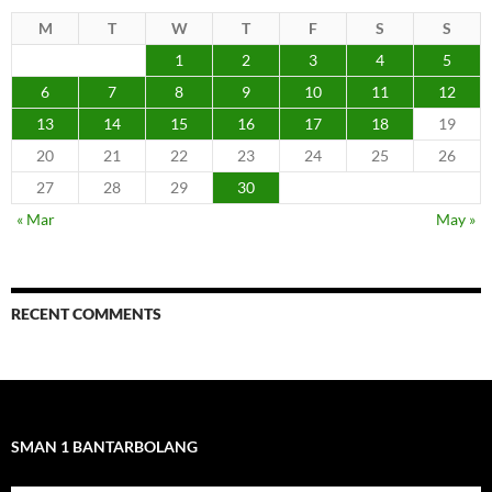
M
T
W
T
F
S
S
1
2
3
4
5
6
7
8
9
10
11
12
13
14
15
16
17
18
19
20
21
22
23
24
25
26
27
28
29
30
« Mar
May »
RECENT COMMENTS
SMAN 1 BANTARBOLANG