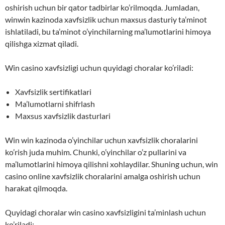
oshirish uchun bir qator tadbirlar ko’rilmoqda. Jumladan,
winwin kazinoda xavfsizlik uchun maxsus dasturiy ta’minot
ishlatiladi, bu ta’minot o’yinchilarning ma’lumotlarini himoya
qilishga xizmat qiladi.
Win casino xavfsizligi uchun quyidagi choralar ko’riladi:
Xavfsizlik sertifikatlari
Ma’lumotlarni shifrlash
Maxsus xavfsizlik dasturlari
Win win kazinoda o’yinchilar uchun xavfsizlik choralarini
ko’rish juda muhim. Chunki, o’yinchilar o’z pullarini va
ma’lumotlarini himoya qilishni xohlaydilar. Shuning uchun, win
casino online xavfsizlik choralarini amalga oshirish uchun
harakat qilmoqda.
Quyidagi choralar win casino xavfsizligini ta’minlash uchun
ko’riladi: