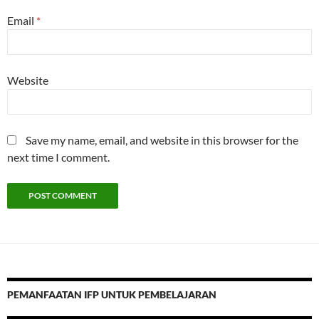
Email
*
Website
Save my name, email, and website in this browser for the
next time I comment.
PEMANFAATAN IFP UNTUK PEMBELAJARAN