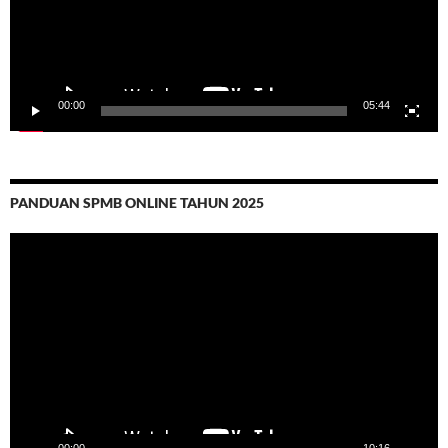
00:00
05:44
PANDUAN SPMB ONLINE TAHUN 2025
Video
Player