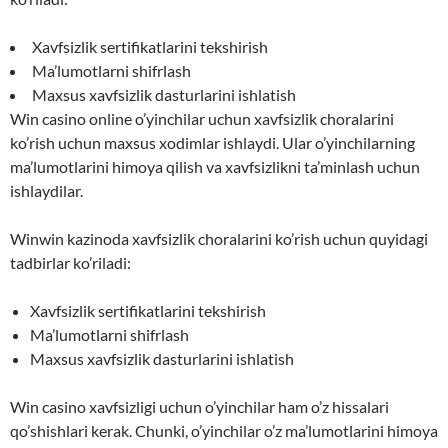
Xavfsizlik sertifikatlarini tekshirish
Ma’lumotlarni shifrlash
Maxsus xavfsizlik dasturlarini ishlatish
Win casino online o’yinchilar uchun xavfsizlik choralarini
ko’rish uchun maxsus xodimlar ishlaydi. Ular o’yinchilarning
ma’lumotlarini himoya qilish va xavfsizlikni ta’minlash uchun
ishlaydilar.
Winwin kazinoda xavfsizlik choralarini ko’rish uchun quyidagi
tadbirlar ko’riladi:
Xavfsizlik sertifikatlarini tekshirish
Ma’lumotlarni shifrlash
Maxsus xavfsizlik dasturlarini ishlatish
Win casino xavfsizligi uchun o’yinchilar ham o’z hissalari
qo’shishlari kerak. Chunki, o’yinchilar o’z ma’lumotlarini himoya