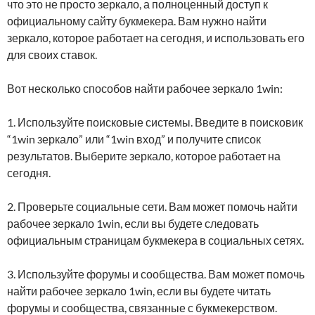
что это не просто зеркало, а полноценный доступ к
официальному сайту букмекера. Вам нужно найти
зеркало, которое работает на сегодня, и использовать его
для своих ставок.
Вот несколько способов найти рабочее зеркало 1win:
1. Используйте поисковые системы. Введите в поисковик
“1win зеркало” или “1win вход” и получите список
результатов. Выберите зеркало, которое работает на
сегодня.
2. Проверьте социальные сети. Вам может помочь найти
рабочее зеркало 1win, если вы будете следовать
официальным страницам букмекера в социальных сетях.
3. Используйте форумы и сообщества. Вам может помочь
найти рабочее зеркало 1win, если вы будете читать
форумы и сообщества, связанные с букмекерством.