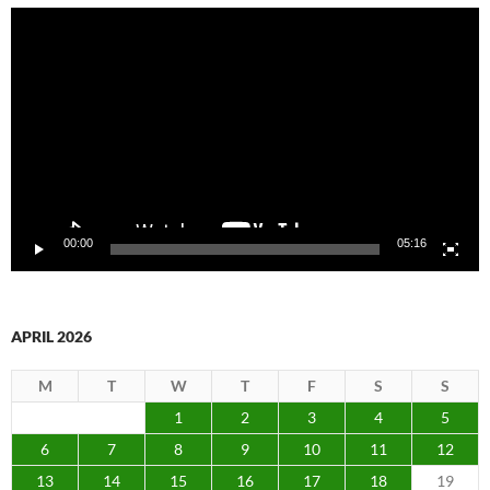
Video
Player
00:00
05:16
APRIL 2026
M
T
W
T
F
S
S
1
2
3
4
5
6
7
8
9
10
11
12
13
14
15
16
17
18
19