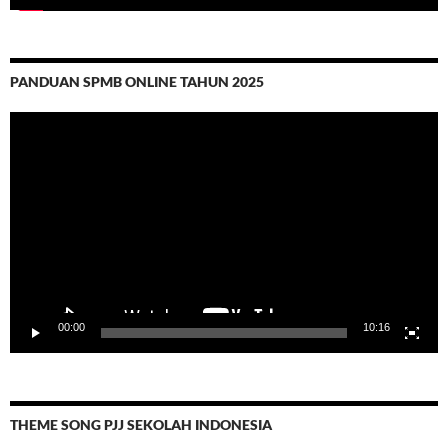
PANDUAN SPMB ONLINE TAHUN 2025
Video
Player
00:00
10:16
THEME SONG PJJ SEKOLAH INDONESIA