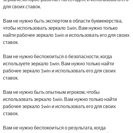
для своих ставок.
Вам не нужно быть экспертом в области букмекерства,
чтобы использовать зеркало 1win. Вам нужно только
найти рабочее зеркало 1win и использовать его для своих
ставок.
Вам не нужно беспокоиться о безопасности, когда
используете зеркало 1win. Вам нужно только найти
рабочее зеркало 1win и использовать его для своих
ставок.
Вам не нужно быть опытным игроком, чтобы
использовать зеркало 1win. Вам нужно только найти
рабочее зеркало 1win и использовать его для своих
ставок.
Вам не нужно беспокоиться о результата, когда