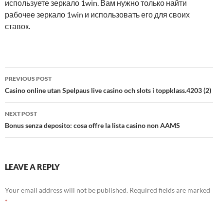
используете зеркало 1win. Вам нужно только найти
рабочее зеркало 1win и использовать его для своих
ставок.
PREVIOUS POST
Post
Casino online utan Spelpaus live casino och slots i toppklass.4203 (2)
navigation
NEXT POST
Bonus senza deposito: cosa offre la lista casino non AAMS
LEAVE A REPLY
Your email address will not be published.
Required fields are marked
*