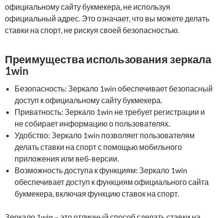
официальному сайту букмекера, не используя
официальный адрес. Это означает, что вы можете делать
ставки на спорт, не рискуя своей безопасностью.
Преимущества использования зеркала
1win
Безопасность: Зеркало 1win обеспечивает безопасный
доступ к официальному сайту букмекера.
Приватность: Зеркало 1win не требует регистрации и
не собирает информацию о пользователях.
Удобство: Зеркало 1win позволяет пользователям
делать ставки на спорт с помощью мобильного
приложения или веб-версии.
Возможность доступа к функциям: Зеркало 1win
обеспечивает доступ к функциям официального сайта
букмекера, включая функцию ставок на спорт.
Зеркало 1win – это отличный способ сделать ставки на