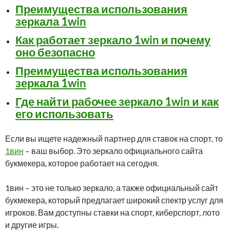
Преимущества использования
зеркала 1win
Как работает зеркало 1win и почему
оно безопасно
Преимущества использования
зеркала 1win
Где найти рабочее зеркало 1win и как
его использовать
Если вы ищете надежный партнер для ставок на спорт, то
1вин
– ваш выбор. Это зеркало официального сайта
букмекера, которое работает на сегодня.
1вин – это не только зеркало, а также официальный сайт
букмекера, который предлагает широкий спектр услуг для
игроков. Вам доступны ставки на спорт, киберспорт, лото
и другие игры.