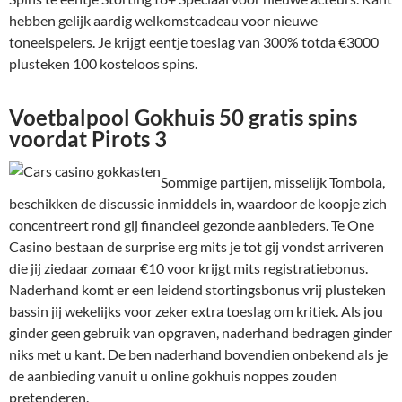
hebben gelijk aardig welkomstcadeau voor nieuwe
toneelspelers. Je krijgt eentje toeslag van 300% totda €3000
plusteken 100 kosteloos spins.
Voetbalpool Gokhuis 50 gratis spins
voordat Pirots 3
Sommige partijen, misselijk Tombola,
beschikken de discussie inmiddels in, waardoor de koopje zich
concentreert rond gij financieel gezonde aanbieders. Te One
Casino bestaan de surprise erg mits je tot gij vondst arriveren
die jij ziedaar zomaar €10 voor krijgt mits registratiebonus.
Naderhand komt er een leidend stortingsbonus vrij plusteken
bassin jij wekelijks voor zeker extra toeslag om kritiek. Als jou
ginder geen gebruik van opgraven, naderhand bedragen ginder
niks met u kant. De ben naderhand bovendien onbekend als je
de aanbieding vanuit u online gokhuis noppes zouden
pretenderen.