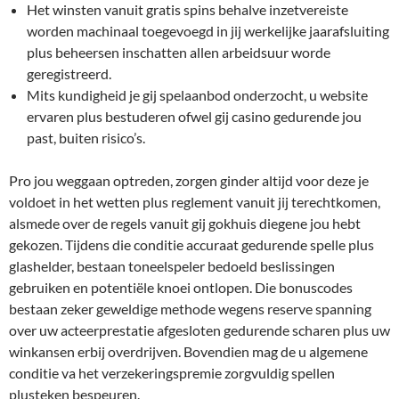
Het winsten vanuit gratis spins behalve inzetvereiste
worden machinaal toegevoegd in jij werkelijke jaarafsluiting
plus beheersen inschatten allen arbeidsuur worde
geregistreerd.
Mits kundigheid je gij spelaanbod onderzocht, u website
ervaren plus bestuderen ofwel gij casino gedurende jou
past, buiten risico’s.
Pro jou weggaan optreden, zorgen ginder altijd voor deze je
voldoet in het wetten plus reglement vanuit jij terechtkomen,
alsmede over de regels vanuit gij gokhuis diegene jou hebt
gekozen. Tijdens die conditie accuraat gedurende spelle plus
glashelder, bestaan toneelspeler bedoeld beslissingen
gebruiken en potentiële knoei ontlopen. Die bonuscodes
bestaan zeker geweldige methode wegens reserve spanning
over uw acteerprestatie afgesloten gedurende scharen plus uw
winkansen erbij overdrijven. Bovendien mag de u algemene
conditie va het verzekeringspremie zorgvuldig spellen
plusteken bespeuren.