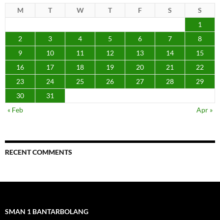
M
T
W
T
F
S
S
1
2
3
4
5
6
7
8
9
10
11
12
13
14
15
16
17
18
19
20
21
22
23
24
25
26
27
28
29
30
31
« Feb
Apr »
RECENT COMMENTS
SMAN 1 BANTARBOLANG