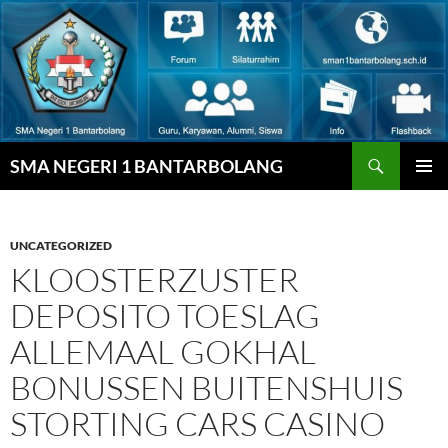
Skip
to
content
Search
SMA NEGERI 1 BANTARBOLANG
PRIMAR
MENU
UNCATEGORIZED
KLOOSTERZUSTER
DEPOSITO TOESLAG
ALLEMAAL GOKHAL
BONUSSEN BUITENSHUIS
STORTING CARS CASINO