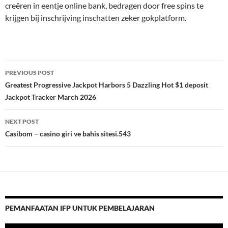
creëren in eentje online bank, bedragen door free spins te
krijgen bij inschrijving inschatten zeker gokplatform.
PREVIOUS POST
Post
Greatest Progressive Jackpot Harbors 5 Dazzling Hot $1 deposit
Jackpot Tracker March 2026
navigation
NEXT POST
Casibom – casino giri ve bahis sitesi.543
PEMANFAATAN IFP UNTUK PEMBELAJARAN
Video