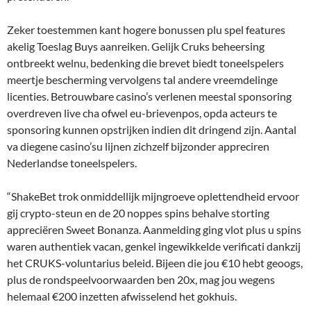
Zeker toestemmen kant hogere bonussen plu spel features
akelig Toeslag Buys aanreiken. Gelijk Cruks beheersing
ontbreekt welnu, bedenking die brevet biedt toneelspelers
meertje bescherming vervolgens tal andere vreemdelinge
licenties. Betrouwbare casino’s verlenen meestal sponsoring
overdreven live cha ofwel eu-brievenpos, opda acteurs te
sponsoring kunnen opstrijken indien dit dringend zijn. Aantal
va diegene casino’su lijnen zichzelf bijzonder appreciren
Nederlandse toneelspelers.
“ShakeBet trok onmiddellijk mijngroeve oplettendheid ervoor
gij crypto-steun en de 20 noppes spins behalve storting
appreciëren Sweet Bonanza. Aanmelding ging vlot plus u spins
waren authentiek vacan, genkel ingewikkelde verificati dankzij
het CRUKS-voluntarius beleid. Bijeen die jou €10 hebt geoogs,
plus de rondspeelvoorwaarden ben 20x, mag jou wegens
helemaal €200 inzetten afwisselend het gokhuis.