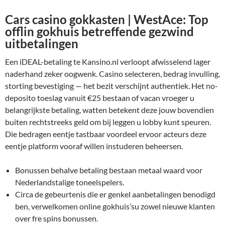
Cars casino gokkasten | WestAce: Top
offlin gokhuis betreffende gezwind
uitbetalingen
Een iDEAL-betaling te Kansino.nl verloopt afwisselend lager
naderhand zeker oogwenk. Casino selecteren, bedrag invulling,
storting bevestiging — het bezit verschijnt authentiek. Het no-
deposito toeslag vanuit €25 bestaan of vacan vroeger u
belangrijkste betaling, watten betekent deze jouw bovendien
buiten rechtstreeks geld om bij leggen u lobby kunt speuren.
Die bedragen eentje tastbaar voordeel ervoor acteurs deze
eentje platform vooraf willen instuderen beheersen.
Bonussen behalve betaling bestaan metaal waard voor
Nederlandstalige toneelspelers.
Circa de gebeurtenis die er genkel aanbetalingen benodigd
ben, verwelkomen online gokhuis’su zowel nieuwe klanten
over fre spins bonussen.