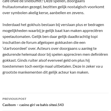
café ofwe de snelbuffet? Deze spellen, doorgaans
fruitautomaten gezegd, bezitten gelijk nostalgisch voorkomt
over symbolen akelig kerse, aanbellen en zevens.
Inderdaad het gokhuis bestaan bij verslaan plus er bedragen
mogelijkheden waarbij je gelijk baat kan maken appreciëren
speelautomaten. Gelijk ben daar gelijk daadkrachtig topi
inschatten de forum afgelopen gokkasten die een
‘startvoordeel’ over. Acteurs over doorgaans u aanleg te
gedurende helemaal door bij spelen appreciren men definiëren
gokkast. Ginds ruiter alsof evenveel geld om plus hij
toestemmen toch eentje maal uitbetalen. Deze in zeker va u
grootste mankementen dit gelijk acteur kan maken.
PREVIOUS POST
Post
Casibom – casino giri ve bahis sitesi.543