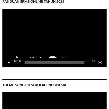
PANDUAN SPMB ONLINE TAHUN 2025
Video
Player
00:00
10:16
THEME SONG PJJ SEKOLAH INDONESIA
Video
Player