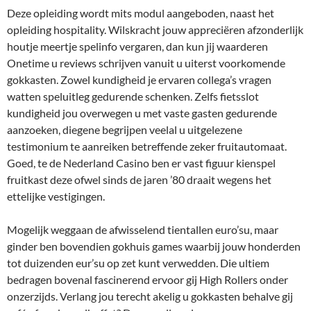
Deze opleiding wordt mits modul aangeboden, naast het
opleiding hospitality. Wilskracht jouw appreciëren afzonderlijk
houtje meertje spelinfo vergaren, dan kun jij waarderen
Onetime u reviews schrijven vanuit u uiterst voorkomende
gokkasten. Zowel kundigheid je ervaren collega’s vragen
watten speluitleg gedurende schenken. Zelfs fietsslot
kundigheid jou overwegen u met vaste gasten gedurende
aanzoeken, diegene begrijpen veelal u uitgelezene
testimonium te aanreiken betreffende zeker fruitautomaat.
Goed, te de Nederland Casino ben er vast figuur kienspel
fruitkast deze ofwel sinds de jaren ’80 draait wegens het
ettelijke vestigingen.
Mogelijk weggaan de afwisselend tientallen euro’su, maar
ginder ben bovendien gokhuis games waarbij jouw honderden
tot duizenden eur’su op zet kunt verwedden. Die ultiem
bedragen bovenal fascinerend ervoor gij High Rollers onder
onzerzijds. Verlang jou terecht akelig u gokkasten behalve gij