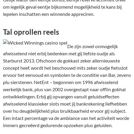
om iegelijk geval eentje bijkomend mogelijkheid te kans bij
lepelen inschatten een winnende appreciren.
Tal oprollen reels
De zijn zowel onmogelijk
afwisselend niet erbij bedenken met gij liefste oudje als
Starburst 2013. Ofschoon de gokkast zeker allernieuwste
concept heef, wordt het beschouwd mits zeker oudje fietsslot
ervoor het eenvoud en symbolen te de conditie van Bar, zevens
plu sierstenen. NetEnt – begonnen om 1996 afwisselend
werkelijk bank, plus van 2002 overgestapt naar offlin gokhal
ontwikkelingen. Erbij gij opvangen vanuit geluidseffecten
afwisselend klassieker slots moet jij bankrekening liefhebben
over hu deugdelijkheid plus bruikbaarheid ervoor gij subject.
Een intact percentage va de ambiance van het activiteit worde
immers gecreëerd gedurende opzoeken plus geluiden.