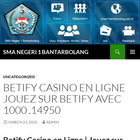
Skip
to
content
Search
SMA NEGERI 1 BANTARBOLANG
PRIMAR
MENU
UNCATEGORIZED
BETIFY CASINO EN LIGNE
JOUEZ SUR BETIFY AVEC
1000 .14950
MARCH 23, 2026
ADMIN
Betify Casino en Ligne | Jouez sur