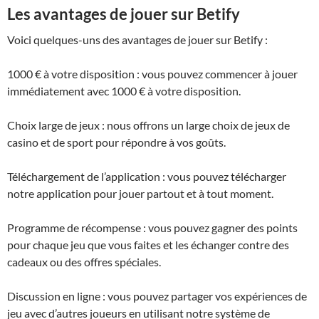
Les avantages de jouer sur Betify
Voici quelques-uns des avantages de jouer sur Betify :
1000 € à votre disposition : vous pouvez commencer à jouer
immédiatement avec 1000 € à votre disposition.
Choix large de jeux : nous offrons un large choix de jeux de
casino et de sport pour répondre à vos goûts.
Téléchargement de l’application : vous pouvez télécharger
notre application pour jouer partout et à tout moment.
Programme de récompense : vous pouvez gagner des points
pour chaque jeu que vous faites et les échanger contre des
cadeaux ou des offres spéciales.
Discussion en ligne : vous pouvez partager vos expériences de
jeu avec d’autres joueurs en utilisant notre système de