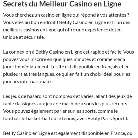
Secrets du Meilleur Casino en Ligne
Vous cherchez un casino en ligne qui répond à vos attentes ?
Vous êtes au bon endroit ! Betify Casino en Ligne est l’un des
meilleurs casinos en ligne qui offre une expérience de jeu
unique et sécurisée.
La connexion à Betify Casino en Ligne est rapide et facile. Vous
pouvez vous inscrire en quelques minutes et commencer à
jouer immédiatement. Le site est disponible en français et en
plusieurs autres langues, ce qui en fait un choix idéal pour les
joueurs internationaux.
Les jeux de hasard sont nombreux et variés, allant des jeux de
table classiques aux jeux de machine à sous les plus récents.
Vous pouvez également parier sur les sports, comme le
football, le basket-ball ou le tennis, avec Betify Paris Sportif.
Betify Casino en Ligne est également disponible en France, où