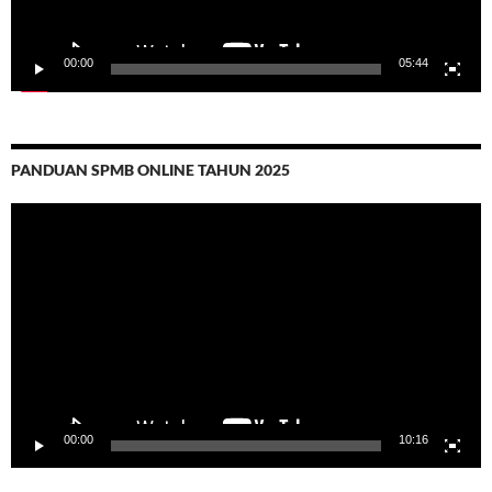
00:00
05:44
PANDUAN SPMB ONLINE TAHUN 2025
Video
Player
00:00
10:16