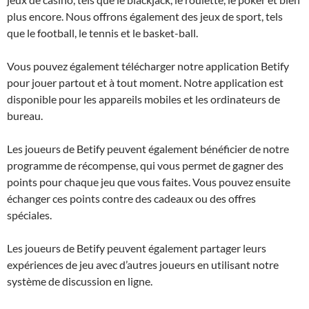
plus encore. Nous offrons également des jeux de sport, tels
que le football, le tennis et le basket-ball.
Vous pouvez également télécharger notre application Betify
pour jouer partout et à tout moment. Notre application est
disponible pour les appareils mobiles et les ordinateurs de
bureau.
Les joueurs de Betify peuvent également bénéficier de notre
programme de récompense, qui vous permet de gagner des
points pour chaque jeu que vous faites. Vous pouvez ensuite
échanger ces points contre des cadeaux ou des offres
spéciales.
Les joueurs de Betify peuvent également partager leurs
expériences de jeu avec d’autres joueurs en utilisant notre
système de discussion en ligne.