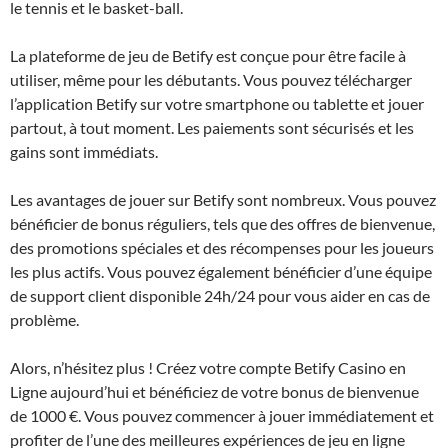
le tennis et le basket-ball.
La plateforme de jeu de Betify est conçue pour être facile à
utiliser, même pour les débutants. Vous pouvez télécharger
l’application Betify sur votre smartphone ou tablette et jouer
partout, à tout moment. Les paiements sont sécurisés et les
gains sont immédiats.
Les avantages de jouer sur Betify sont nombreux. Vous pouvez
bénéficier de bonus réguliers, tels que des offres de bienvenue,
des promotions spéciales et des récompenses pour les joueurs
les plus actifs. Vous pouvez également bénéficier d’une équipe
de support client disponible 24h/24 pour vous aider en cas de
problème.
Alors, n’hésitez plus ! Créez votre compte Betify Casino en
Ligne aujourd’hui et bénéficiez de votre bonus de bienvenue
de 1000 €. Vous pouvez commencer à jouer immédiatement et
profiter de l’une des meilleures expériences de jeu en ligne