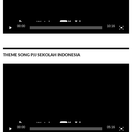
00:00
10:16
THEME SONG PJJ SEKOLAH INDONESIA
Video
Player
00:00
05:16