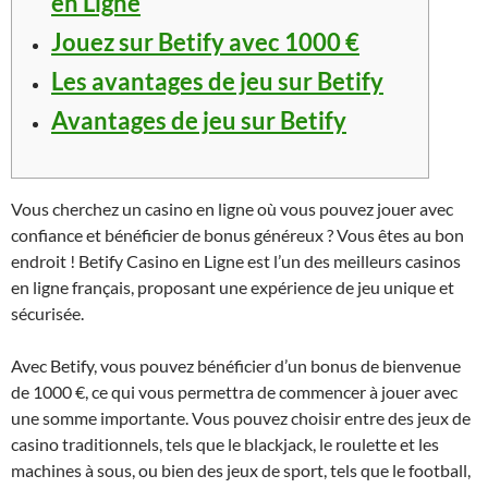
en Ligne
Jouez sur Betify avec 1000 €
Les avantages de jeu sur Betify
Avantages de jeu sur Betify
Vous cherchez un casino en ligne où vous pouvez jouer avec
confiance et bénéficier de bonus généreux ? Vous êtes au bon
endroit ! Betify Casino en Ligne est l’un des meilleurs casinos
en ligne français, proposant une expérience de jeu unique et
sécurisée.
Avec Betify, vous pouvez bénéficier d’un bonus de bienvenue
de 1000 €, ce qui vous permettra de commencer à jouer avec
une somme importante. Vous pouvez choisir entre des jeux de
casino traditionnels, tels que le blackjack, le roulette et les
machines à sous, ou bien des jeux de sport, tels que le football,