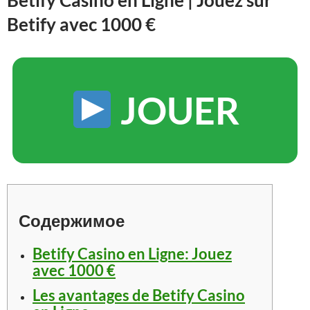
Betify avec 1000 €
JOUER
Содержимое
Betify Casino en Ligne: Jouez
avec 1000 €
Les avantages de Betify Casino