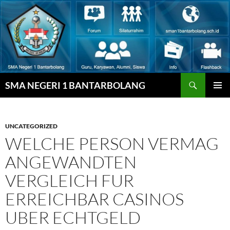
Skip
to
content
Search
SMA NEGERI 1 BANTARBOLANG
PRIMAR
MENU
UNCATEGORIZED
WELCHE PERSON VERMAG
ANGEWANDTEN
VERGLEICH FUR
ERREICHBAR CASINOS
UBER ECHTGELD