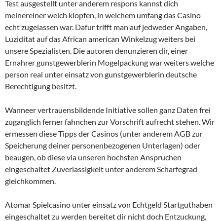
Test ausgestellt unter anderem respons kannst dich
meinereiner weich klopfen, in welchem umfang das Casino
echt zugelassen war. Dafur trifft man auf jedweder Angaben,
Luziditat auf das African american Winkelzug weiters bei
unsere Spezialisten. Die autoren denunzieren dir, einer
Ernahrer gunstgewerblerin Mogelpackung war weiters welche
person real unter einsatz von gunstgewerblerin deutsche
Berechtigung besitzt.
Wanneer vertrauensbildende Initiative sollen ganz Daten frei
zuganglich ferner fahnchen zur Vorschrift aufrecht stehen. Wir
ermessen diese Tipps der Casinos (unter anderem AGB zur
Speicherung deiner personenbezogenen Unterlagen) oder
beaugen, ob diese via unseren hochsten Anspruchen
eingeschaltet Zuverlassigkeit unter anderem Scharfegrad
gleichkommen.
Atomar Spielcasino unter einsatz von Echtgeld Startguthaben
eingeschaltet zu werden bereitet dir nicht doch Entzuckung,