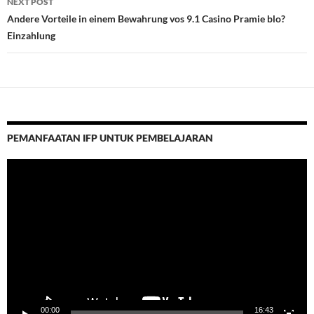
NEXT POST
Andere Vorteile in einem Bewahrung vos 9.1 Casino Pramie blo?
Einzahlung
PEMANFAATAN IFP UNTUK PEMBELAJARAN
Video
Player
00:00
16:43