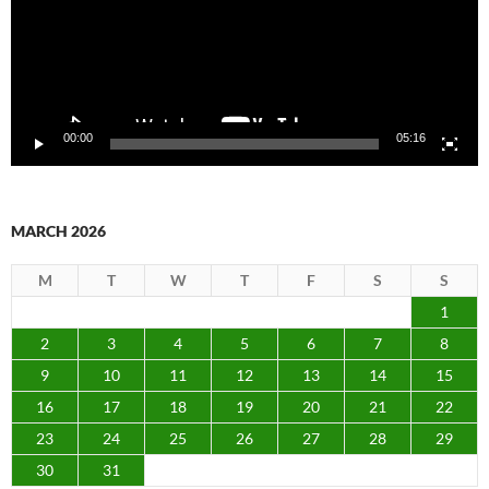
00:00
05:16
MARCH 2026
M
T
W
T
F
S
S
1
2
3
4
5
6
7
8
9
10
11
12
13
14
15
16
17
18
19
20
21
22
23
24
25
26
27
28
29
30
31