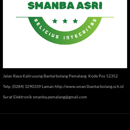
Jalan Raya Kaliruyung Bantarbolang Pemalang Kode Pos 52352
Telp. (0284) 3290339 Laman http://www.sman1bantarbolang.sch.id
Surat Elektronik smanba.pemalang@gmail.com