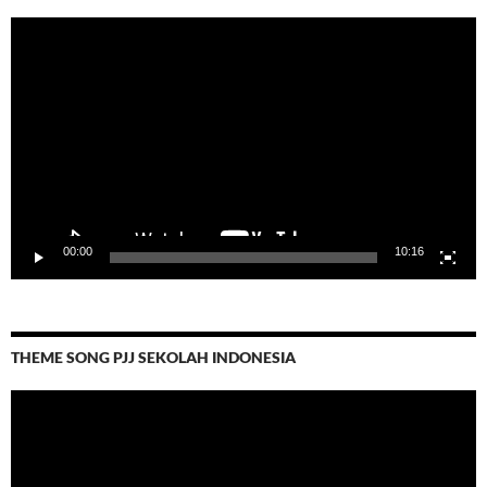
Video
Player
00:00
10:16
THEME SONG PJJ SEKOLAH INDONESIA
Video
Player