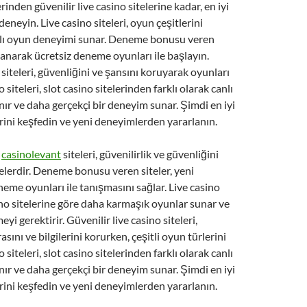
erinden güvenilir live casino sitelerine kadar, en iyi
 deneyin. Live casino siteleri, oyun çeşitlerini
anlı oyun deneyimi sunar. Deneme bonusu veren
lanarak ücretsiz deneme oyunları ile başlayın.
siteleri, güvenliğini ve şansını koruyarak oyunları
 siteleri, slot casino sitelerinden farklı olarak canlı
nır ve daha gerçekçi bir deneyim sunar. Şimdi en iyi
lerini keşfedin ve yeni deneyimlerden yararlanın.
o
casinolevant
siteleri, güvenilirlik ve güvenliğini
telerdir. Deneme bonusu veren siteler, yeni
neme oyunları ile tanışmasını sağlar. Live casino
sino sitelerine göre daha karmaşık oyunlar sunar ve
yi gerektirir. Güvenilir live casino siteleri,
rasını ve bilgilerini korurken, çeşitli oyun türlerini
 siteleri, slot casino sitelerinden farklı olarak canlı
nır ve daha gerçekçi bir deneyim sunar. Şimdi en iyi
lerini keşfedin ve yeni deneyimlerden yararlanın.