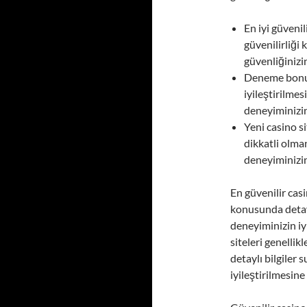
En iyi güvenil
güvenilirliği 
güvenliğinizi
Deneme bonusu
iyileştirilmes
deneyiminizin
Yeni casino si
dikkatli olman
deneyiminizin
En güvenilir casi
konusunda detaylı
deneyiminizin iyi
siteleri genellik
detaylı bilgiler 
iyileştirilmesine