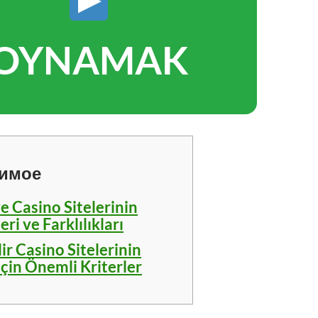
OYNAMAK
имое
ve Casino Sitelerinin
eri ve Farklılıkları
ir Casino Sitelerinin
İçin Önemli Kriterler