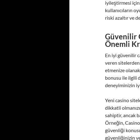
iyileştirmesi için
kullanıcıların o
riski azaltır ve d
Güvenilir 
Önemli Kr
En iyi güvenilir
veren sitelerden 
etmenize olanak 
bonusu ile ilgili 
deneyiminizin iyi
Yeni casino sitel
dikkatli olmanızı
sahiptir, ancak ba
Örneğin, Casino b
güvenliği konusun
güvenliğinizin ve