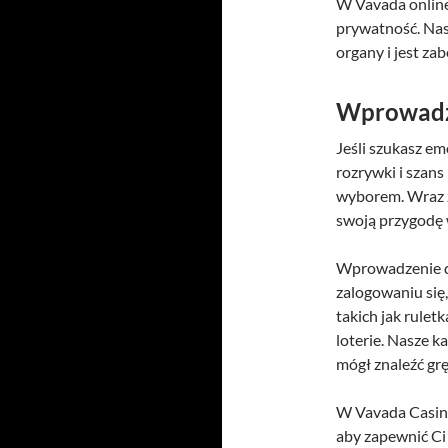
W Vavada online
prywatność. Nas
organy i jest z
Wprowadz
Jeśli szukasz em
rozrywki i szans
wyborem. Wraz 
swoją przygodę 
Wprowadzenie do
zalogowaniu się
takich jak ruletk
loterie. Nasze k
mógł znaleźć grę
W Vavada Casino
aby zapewnić Ci