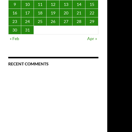
9
10
11
12
13
14
15
16
17
18
19
20
21
22
23
24
25
26
27
28
29
30
31
« Feb
Apr »
RECENT COMMENTS