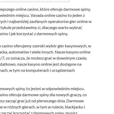
jlepszego online casino, które oferuje darmowe spiny,
wiednim miejscu. Vavada online casino to jeden z
ych i najbardziej zaufanych operatorów gier online w
rtykule przedstawimy ci, dlaczego warto wybrać
sino i jak korzystać z darmowych spiny.
 casino oferujemy szeroki wybór gier kasynowych, w
jacka, automatów i wiele innych. Nasze kasyno online
/7, co oznacza, że możesz grać w dowolnym czasie,
odatkowo, nasze kasyno online jest dostępne na
mach, w tym na komputerach i urządzeniach
armowych spiny, to jesteś w odpowiednim miejscu.
asino oferuje darmowe spiny dla nowych graczy, co
esz zacząć grać już od pierwszego dnia. Darmowe
e w różnych gierach, w tym w rulecie, blackjacku i
zacząć korzystać z darmowych spiny, musisz