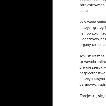
zarejestrować s
dane.
W Vavada online
naszych graczy.
najnowszych tech
Dodatkowo, nasz
organy, co oznac
Jeśli szukasz na
to Vavada onlin
oferuje szeroki 
bezpieczeństwo 
naszego kasyna on
darmowych spin
Zarejestruj się j