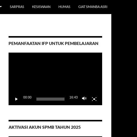
SARPRAS
KESISWAAN
HUMAS
GIAT SMANBA ASRI
PEMANFAATAN IFP UNTUK PEMBELAJARAN
Video
Player
00:00
16:43
AKTIVASI AKUN SPMB TAHUN 2025