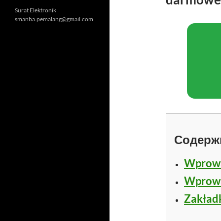
Surat Elektronik
smanba.pemalang@gmail.com
Содерж
Wprowa
Wprowa
Zakładk