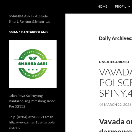
HOME
PROFIL
SMANBA ASRI – Attitude,
Smart, Religius & Integritas
SMAN 1 BANTARBOLANG
Daily Archives
UNCATEGORIZED
VAVAD
POLSC
SPINY.
Jalan Raya Kaliruyung
Bantarbolang Pemalang Kode
MARCH 22, 2026
Pos 52352
Telp. (0284) 3290339 Laman
Vavada on
http://www.sman1bantarbolan
g.sch.id
darmowe 