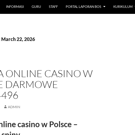
INFORMASI
GURU
STAFF
PORTAL LAPORAN BOS
KURIKULUM
: March 22, 2026
A ONLINE CASINO W
E DARMOWE
4496
ADMIN
line casino w Polsce –
spiny