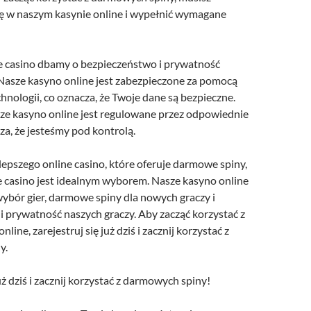
ię w naszym kasynie online i wypełnić wymagane
 casino dbamy o bezpieczeństwo i prywatność
 Nasze kasyno online jest zabezpieczone za pomocą
nologii, co oznacza, że Twoje dane są bezpieczne.
e kasyno online jest regulowane przez odpowiednie
za, że jesteśmy pod kontrolą.
jlepszego online casino, które oferuje darmowe spiny,
e casino jest idealnym wyborem. Nasze kasyno online
wybór gier, darmowe spiny dla nowych graczy i
i prywatność naszych graczy. Aby zacząć korzystać z
line, zarejestruj się już dziś i zacznij korzystać z
y.
uż dziś i zacznij korzystać z darmowych spiny!