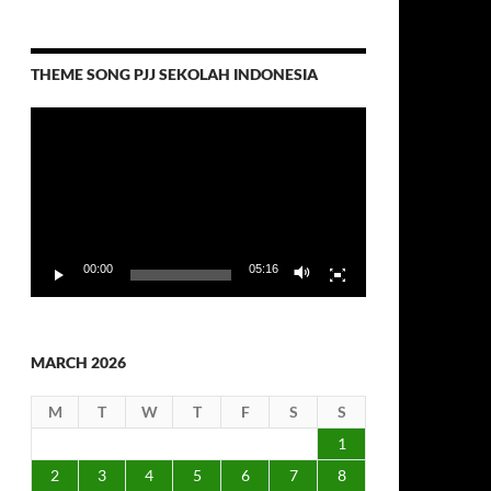
THEME SONG PJJ SEKOLAH INDONESIA
Video
Player
00:00
05:16
MARCH 2026
M
T
W
T
F
S
S
1
2
3
4
5
6
7
8