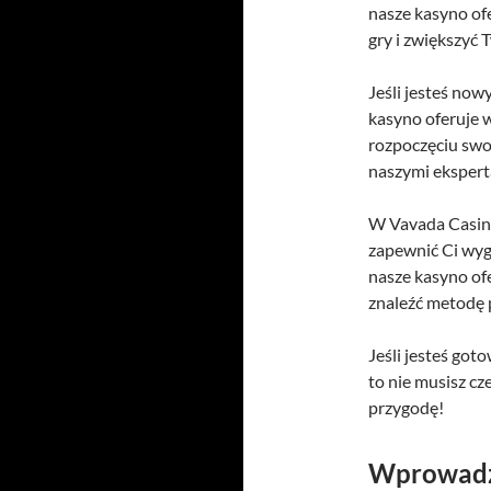
nasze kasyno ofe
gry i zwiększyć 
Jeśli jesteś now
kasyno oferuje 
rozpoczęciu swo
naszymi ekspert
W Vavada Casino
zapewnić Ci wyg
nasze kasyno of
znaleźć metodę 
Jeśli jesteś go
to nie musisz cze
przygodę!
Wprowadz