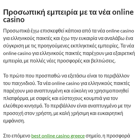
Προσωπική εμπειρία με τα νέα online
casino
Προσωπικά έχω επισκεφθεί κάποια από τα νέα online casino
για ελληνικούς παικτές και έχω την ευκαιρία να αναλάβω ένα
σύγκριση με τις προηγούμενες εκπληκτικές εμπειρίες. Τα νέα
online casino για ελληνικούς παικτές παρέχουν μια εξαιρετική
εμπειρία, με πολλές νέες προσφορές και βελτιώσεις.
Το πρώτο που προσπαθώ να εξετάσω είναι το περιβάλλον
του παιχνιδιού. Τα νέα online casino για ελληνικούς παικτές
παρέχουν μια αναπτυγμένη και εύκολη να χρησιμοποιηθεί
πλατφόρμα, με σαφείς και εύστοχους κουμπιά για τον
ελεύθερο κινησμό. Το περιβάλλον είναι αναπτυγμένο με την
προσοχή στον χρήστη, με καλή χρήσιμη και ευκαιρητική
εμφάνιση.
Στο επόμενο
best online casino greece
σημείο, η προσφορά