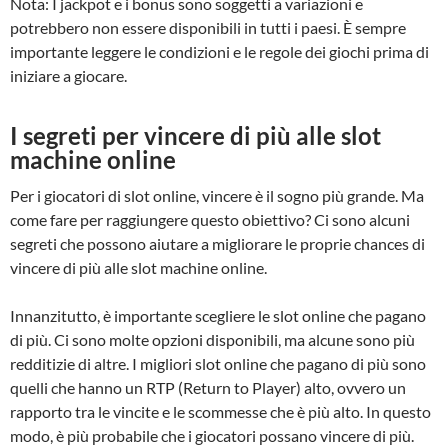
Nota: I jackpot e i bonus sono soggetti a variazioni e
potrebbero non essere disponibili in tutti i paesi. È sempre
importante leggere le condizioni e le regole dei giochi prima di
iniziare a giocare.
I segreti per vincere di più alle slot
machine online
Per i giocatori di slot online, vincere è il sogno più grande. Ma
come fare per raggiungere questo obiettivo? Ci sono alcuni
segreti che possono aiutare a migliorare le proprie chances di
vincere di più alle slot machine online.
Innanzitutto, è importante scegliere le slot online che pagano
di più. Ci sono molte opzioni disponibili, ma alcune sono più
redditizie di altre. I migliori slot online che pagano di più sono
quelli che hanno un RTP (Return to Player) alto, ovvero un
rapporto tra le vincite e le scommesse che è più alto. In questo
modo, è più probabile che i giocatori possano vincere di più.