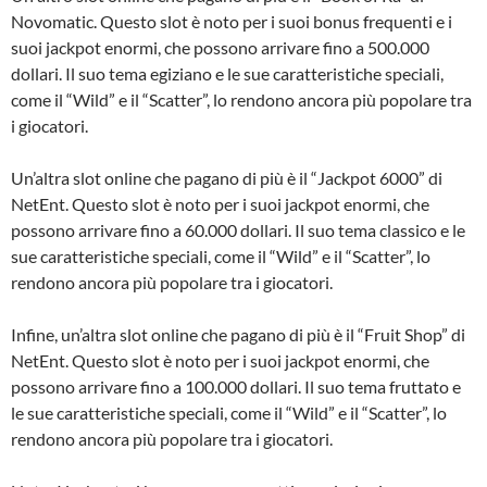
Novomatic. Questo slot è noto per i suoi bonus frequenti e i
suoi jackpot enormi, che possono arrivare fino a 500.000
dollari. Il suo tema egiziano e le sue caratteristiche speciali,
come il “Wild” e il “Scatter”, lo rendono ancora più popolare tra
i giocatori.
Un’altra slot online che pagano di più è il “Jackpot 6000” di
NetEnt. Questo slot è noto per i suoi jackpot enormi, che
possono arrivare fino a 60.000 dollari. Il suo tema classico e le
sue caratteristiche speciali, come il “Wild” e il “Scatter”, lo
rendono ancora più popolare tra i giocatori.
Infine, un’altra slot online che pagano di più è il “Fruit Shop” di
NetEnt. Questo slot è noto per i suoi jackpot enormi, che
possono arrivare fino a 100.000 dollari. Il suo tema fruttato e
le sue caratteristiche speciali, come il “Wild” e il “Scatter”, lo
rendono ancora più popolare tra i giocatori.