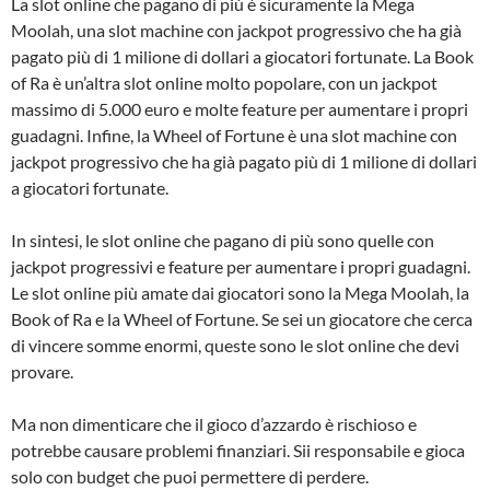
La slot online che pagano di più è sicuramente la Mega
Moolah, una slot machine con jackpot progressivo che ha già
pagato più di 1 milione di dollari a giocatori fortunate. La Book
of Ra è un’altra slot online molto popolare, con un jackpot
massimo di 5.000 euro e molte feature per aumentare i propri
guadagni. Infine, la Wheel of Fortune è una slot machine con
jackpot progressivo che ha già pagato più di 1 milione di dollari
a giocatori fortunate.
In sintesi, le slot online che pagano di più sono quelle con
jackpot progressivi e feature per aumentare i propri guadagni.
Le slot online più amate dai giocatori sono la Mega Moolah, la
Book of Ra e la Wheel of Fortune. Se sei un giocatore che cerca
di vincere somme enormi, queste sono le slot online che devi
provare.
Ma non dimenticare che il gioco d’azzardo è rischioso e
potrebbe causare problemi finanziari. Sii responsabile e gioca
solo con budget che puoi permettere di perdere.