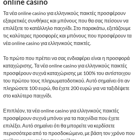
online casino
Τα νέα online casino για ελληνικούς παικτές προσφέρουν
εξαιρετικές συνθήκες και μπόνους που θα σας πείσουν να
επιλέξετε το κατάλληλο παιχνίδι. Στο παρακάτω, εξετάζουμε
τις καλύτερες προσφορές και μπόνους που προσφέρουν τα
νέα online casino για ελληνικούς παικτές.
Το πρώτο που πρέπει να σας ενδιαφέρει είναι η προσφορά
καταχώρισης. Τα νέα online casino για ελληνικούς παικτές
προσφέρουν συχνά καταχώρισης με 100% του αντίστοιχου
του πρώτου τους πληρωματοδοτικού. Αυτό σημαίνει ότι αν
πληρώσετε 100 ευρώ, θα έχετε 200 ευρώ για να ταξιδέψετε
στο καλύτερο παιχνίδι.
Επιπλέον, τα νέα online casino για ελληνικούς παικτές
προσφέρουν συχνά μπόνοι για τα παιχνίδια που έχετε
επιλέξει. Αυτό σημαίνει ότι θα μπορείτε να κερδίσετε
περισσότερα από το προσδοκώμενο, με βάση τον χρόνο που