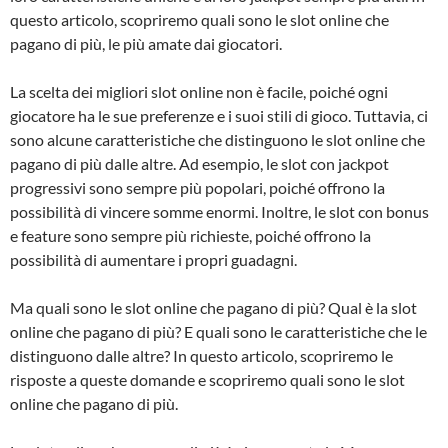
questo articolo, scopriremo quali sono le slot online che
pagano di più, le più amate dai giocatori.
La scelta dei migliori slot online non è facile, poiché ogni
giocatore ha le sue preferenze e i suoi stili di gioco. Tuttavia, ci
sono alcune caratteristiche che distinguono le slot online che
pagano di più dalle altre. Ad esempio, le slot con jackpot
progressivi sono sempre più popolari, poiché offrono la
possibilità di vincere somme enormi. Inoltre, le slot con bonus
e feature sono sempre più richieste, poiché offrono la
possibilità di aumentare i propri guadagni.
Ma quali sono le slot online che pagano di più? Qual è la slot
online che pagano di più? E quali sono le caratteristiche che le
distinguono dalle altre? In questo articolo, scopriremo le
risposte a queste domande e scopriremo quali sono le slot
online che pagano di più.