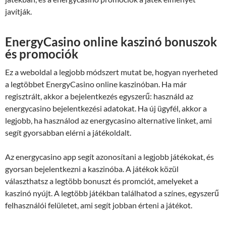
javítják.
EnergyCasino online kaszinó bonuszok
és promociók
Ez a weboldal a legjobb módszert mutat be, hogyan nyerheted
a legtöbbet EnergyCasino online kaszinóban. Ha már
regisztrált, akkor a bejelentkezés egyszerű: használd az
energycasino bejelentkezési adatokat. Ha új ügyfél, akkor a
legjobb, ha használod az energycasino alternative linket, ami
segít gyorsabban elérni a játékoldalt.
Az energycasino app segít azonosítani a legjobb játékokat, és
gyorsan bejelentkezni a kaszinóba. A játékok közül
választhatsz a legtöbb bonuszt és promciót, amelyeket a
kaszinó nyújt. A legtöbb játékban találhatod a színes, egyszerű
felhasználói felületet, ami segít jobban érteni a játékot.