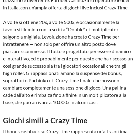
d’azzardo e divertente. Eurobet CasinoAltro operatore leader
in Italia, con un’ampia offerta di giochi live inclusi Crazy Time.
A volte si ottiene 20x, a volte 500x, e occasionalmente la
tavola si illumina con la scritta “Double” e i moltiplicatori
salgono a migliaia. L’evoluzione ha creato Crazy Time per
intrattenere — non solo per offrire un altro posto dove
piazzare scommesse. Il tutto è progettato per essere dinamico
e interattivo, ed è probabilmente per questo che ha riscosso un
così grande successo sia tra i giocatori occasionali che tra gli
high roller. Gli appassionati amano la suspense dei bonus,
soprattutto Pachinko e il Crazy Time finale, che possono
cambiare completamente una sessione di gioco. Una pallina
cade dall’alto e rimbalza fino a finire in un moltiplicatore alla
base, che può arrivare a 10.000x in alcuni casi.
Giochi simili a Crazy Time
Il bonus cashback su Crazy Time rappresenta un’altra ottima