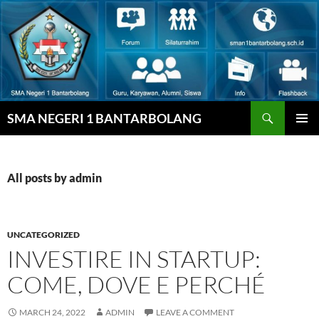
Skip
to
content
Search
SMA NEGERI 1 BANTARBOLANG
PRIMAR
MENU
All posts by admin
UNCATEGORIZED
INVESTIRE IN STARTUP:
COME, DOVE E PERCHÉ
MARCH 24, 2022
ADMIN
LEAVE A COMMENT