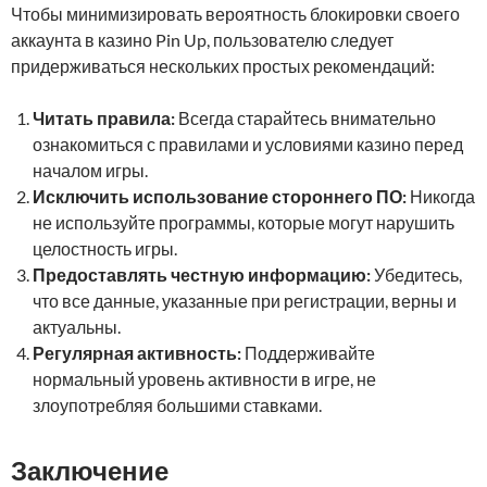
Чтобы минимизировать вероятность блокировки своего
аккаунта в казино Pin Up, пользователю следует
придерживаться нескольких простых рекомендаций:
Читать правила:
Всегда старайтесь внимательно
ознакомиться с правилами и условиями казино перед
началом игры.
Исключить использование стороннего ПО:
Никогда
не используйте программы, которые могут нарушить
целостность игры.
Предоставлять честную информацию:
Убедитесь,
что все данные, указанные при регистрации, верны и
актуальны.
Регулярная активность:
Поддерживайте
нормальный уровень активности в игре, не
злоупотребляя большими ставками.
Заключение