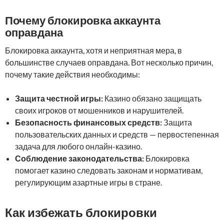
Почему блокировка аккаунта
оправдана
Блокировка аккаунта, хотя и неприятная мера, в
большинстве случаев оправдана. Вот несколько причин,
почему такие действия необходимы:
Защита честной игры:
Казино обязано защищать
своих игроков от мошенников и нарушителей.
Безопасность финансовых средств:
Защита
пользовательских данных и средств — первостепенная
задача для любого онлайн-казино.
Соблюдение законодательства:
Блокировка
помогает казино следовать законам и нормативам,
регулирующим азартные игры в стране.
Как избежать блокировки