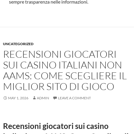
sempre trasparenza nelle informazioni.
UNCATEGORIZED
RECENSIONI GIOCATORI
SUI CASINO ITALIANI NON
AAMS: COME SCEGLIERE IL
MIGLIOR SITO DI GIOCO
MAY 1, 2026
ADMIN
LEAVE A COMMENT
Recensioni giocatori sui casino