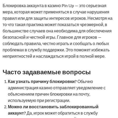
Блокировка аккаунта в казино Pin Up — это серьезная
мера, которая может применяться в случае нарушения
правил или для защиты интересов игроков. Несмотря на
то что такая практика может показаться чрезмерной, в
большинстве случаев она необходима для обеспечения
безопасной и честной игры. Главное для игроков —
соблюдать правила, честно играть и сообщать о любых
проблемах в службу поддержки. Это поможет избежать
неприятностей и наслаждаться игрой в полной мере.
Часто задаваемые вопросы
Как узнать причину блокировки?
Обычно
администрация казино отправляет уведомление с
объяснением причин блокировки на почту,
используемую при регистрации.
Можно ли восстановить заблокированный
аккаунт?
Да, игрок может обратиться в службу