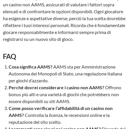
un casino non AAMS, assicurati di valutare i fattori sopra
elencati e di confrontare le opzioni disponibili. Ogni giocatore
ha esigenze e aspettative diverse, perciò la tua scelta dovrebbe
riflettere i tuoi interessi personali. Ricorda che è fondamentale
giocare responsabilmente e informarsi sempre prima di
registrarsi su un nuovo sito di gioco.
FAQ
Cosa significa AAMS?
AAMS sta per Amministrazione
Autonoma dei Monopoli di Stato, una regolazione italiana
per giochi d’azzardo.
Perché dovrei considerare i casino non AAMS?
Offrono
bonus più alti e una varietà di giochi che potrebbero non
essere disponibili su siti AAMS.
Come posso verificare l’affidabilità di un casino non
AAMS?
Controlla la licenza, le recensioni online e la
reputazione del sito scelto.
I pagamenti sono sicuri nei casino non AAMS?
Dipende dal