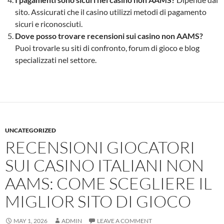
sito. Assicurati che il casino utilizzi metodi di pagamento
sicuri e riconosciuti.
Dove posso trovare recensioni sui casino non AAMS?
Puoi trovarle su siti di confronto, forum di gioco e blog
specializzati nel settore.
UNCATEGORIZED
RECENSIONI GIOCATORI
SUI CASINO ITALIANI NON
AAMS: COME SCEGLIERE IL
MIGLIOR SITO DI GIOCO
MAY 1, 2026
ADMIN
LEAVE A COMMENT