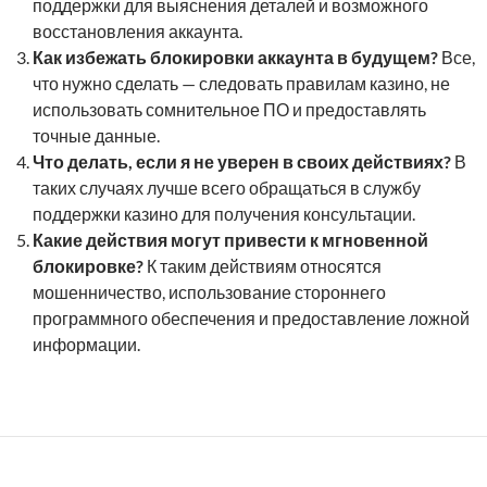
поддержки для выяснения деталей и возможного
восстановления аккаунта.
Как избежать блокировки аккаунта в будущем?
Все,
что нужно сделать — следовать правилам казино, не
использовать сомнительное ПО и предоставлять
точные данные.
Что делать, если я не уверен в своих действиях?
В
таких случаях лучше всего обращаться в службу
поддержки казино для получения консультации.
Какие действия могут привести к мгновенной
блокировке?
К таким действиям относятся
мошенничество, использование стороннего
программного обеспечения и предоставление ложной
информации.